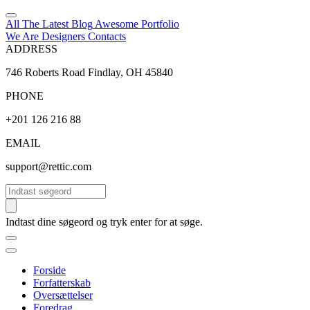
All The Latest
Blog
Awesome
Portfolio
We Are Designers
Contacts
ADDRESS
746 Roberts Road Findlay, OH 45840
PHONE
+201 126 216 88
EMAIL
support@rettic.com
Søg
Indtast dine søgeord og tryk enter for at søge.
Forside
Forfatterskab
Oversættelser
Foredrag