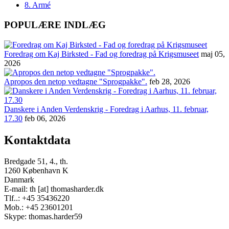
8. Armé
POPULÆRE INDLÆG
Foredrag om Kaj Birksted - Fad og foredrag på Krigsmuseet
maj 05,
2026
Apropos den netop vedtagne "Sprogpakke".
feb 28, 2026
Danskere i Anden Verdenskrig - Foredrag i Aarhus, 11. februar,
17.30
feb 06, 2026
Kontaktdata
Bredgade 51, 4., th.
1260 København K
Danmark
E-mail: th [at] thomasharder.dk
Tlf..: +45 35436220
Mob.: +45 23601201
Skype: thomas.harder59