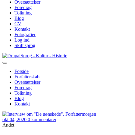
Oversættelser
Foredrag
Tolkning
Blog
CV
Kontakt
Fotografier
Log ind
Skift sprog
Gå
Sprog - Kultur - Historie
til
hovedindhold
Forside
Forfatterskab
Primær
Oversættelser
navigation
Foredrag
Tolkning
Blog
Kontakt
okt 04, 2020
0 kommentarer
Andet