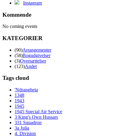
Instagram
Kommende
No coming events
KATEGORIER
(90)
Arrangementer
(58)
Bogudgivelser
(3)
Oversættelser
(123)
Andet
Tags cloud
'Ndrangheta
1348
1943
1945
1945 Special Air Service
3 King's Own Hussars
331 Squadron
3a Julia
4. Division