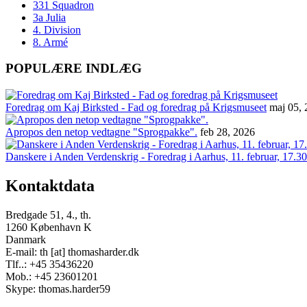
331 Squadron
3a Julia
4. Division
8. Armé
POPULÆRE INDLÆG
Foredrag om Kaj Birksted - Fad og foredrag på Krigsmuseet
maj 05,
Apropos den netop vedtagne "Sprogpakke".
feb 28, 2026
Danskere i Anden Verdenskrig - Foredrag i Aarhus, 11. februar, 17.30
Kontaktdata
Bredgade 51, 4., th.
1260 København K
Danmark
E-mail: th [at] thomasharder.dk
Tlf..: +45 35436220
Mob.: +45 23601201
Skype: thomas.harder59