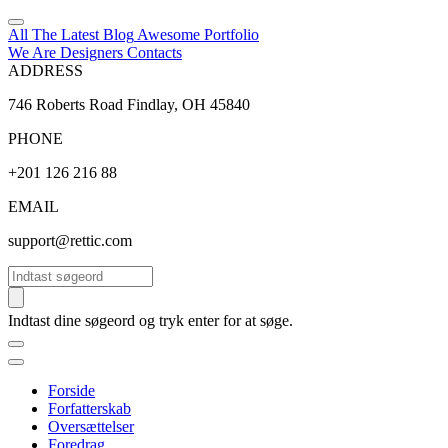
All The Latest
Blog
Awesome
Portfolio
We Are Designers
Contacts
ADDRESS
746 Roberts Road Findlay, OH 45840
PHONE
+201 126 216 88
EMAIL
support@rettic.com
Søg
Indtast dine søgeord og tryk enter for at søge.
Forside
Forfatterskab
Oversættelser
Foredrag