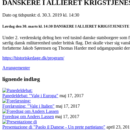
DANSKERE I ALLIERET KRIGSTJENE
Dato og tidspunkt: d. 30.3. 2019 kl. 14:30
Lørdag den 30. marts kl. 14:30 DANSKERE I ALLIERET KRIGSTJENESTE U
Under 2. verdenskrig deltog hen ved tusind danske statsborgere som frivi
særlig dansk militærenhed under britisk flag. Det skulle viser sig v
forfatterne Jakob Sørensen og Thomas Harder med udgangspunkt deres 
https://historiskedage.dk/program/
Arrangementer
lignende indlæg
Panedeldebat: "Valg i Europa"
maj 17, 2017
Forelæsning: "Valg i Italien"
maj 17, 2017
Foredrag om Anders Lassen
maj 17, 2017
Presentazione di "Paolo il Danese - Un prete partigiano"
april 23, 20