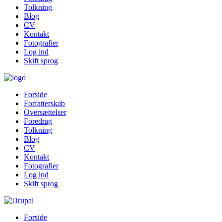
Tolkning
Blog
CV
Kontakt
Fotografier
Log ind
Skift sprog
Forside
Forfatterskab
Oversættelser
Foredrag
Tolkning
Blog
CV
Kontakt
Fotografier
Log ind
Skift sprog
Forside