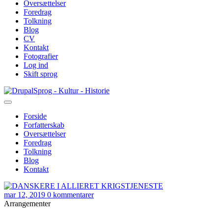
Oversættelser
Foredrag
Tolkning
Blog
CV
Kontakt
Fotografier
Log ind
Skift sprog
Gå
Sprog - Kultur - Historie
til
hovedindhold
Forside
Forfatterskab
Primær
Oversættelser
navigation
Foredrag
Tolkning
Blog
Kontakt
mar 12, 2019
0 kommentarer
Arrangementer