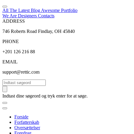
All The Latest
Blog
Awesome
Portfolio
We Are Designers
Contacts
ADDRESS
746 Roberts Road Findlay, OH 45840
PHONE
+201 126 216 88
EMAIL
support@rettic.com
Søg
Indtast dine søgeord og tryk enter for at søge.
Forside
Forfatterskab
Oversættelser
Foredrag