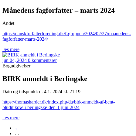
Månedens fagforfatter – marts 2024
Andet
https://danskforfatterforening.dk/f-gruppen/2024/02/27/maanedens-
fagforfatter-marts-2024/
læs mere
jun 04, 2024
0 kommentarer
Bogudgivelser
BIRK anmeldt i Berlingske
Dato og tidspunkt: d. 4.1. 2024 kl. 21:19
https://thomasharder.dk/index.php/da/birk-anmeldt-af-bent-
bludnikow-i-berlingske-den-1-juni-2024
læs mere
←
…