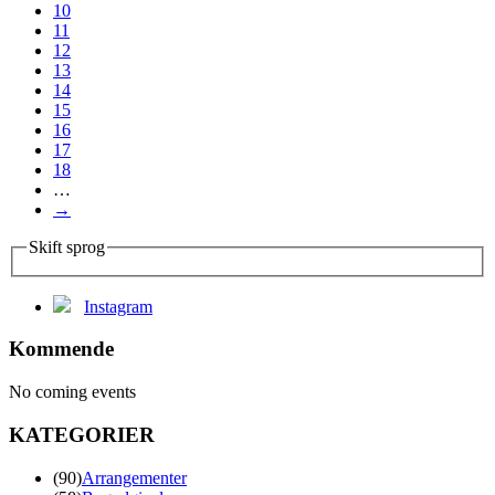
10
11
12
13
14
15
16
17
18
…
→
Skift sprog
Instagram
Kommende
No coming events
KATEGORIER
(90)
Arrangementer