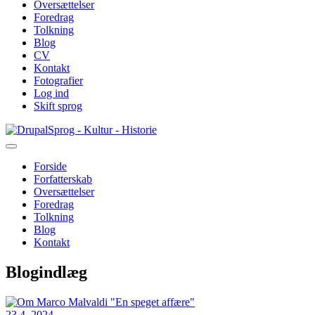
Oversættelser
Foredrag
Tolkning
Blog
CV
Kontakt
Fotografier
Log ind
Skift sprog
Gå
Sprog - Kultur - Historie
til
hovedindhold
Forside
Forfatterskab
Primær
Oversættelser
navigation
Foredrag
Tolkning
Blog
Kontakt
Blogindlæg
23.4. 2024