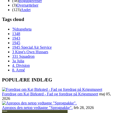
(58)
Bogudgivelser
(3)
Oversættelser
(123)
Andet
Tags cloud
'Ndrangheta
1348
1943
1945
1945 Special Air Service
3 King's Own Hussars
331 Squadron
3a Julia
4. Division
8. Armé
POPULÆRE INDLÆG
Foredrag om Kaj Birksted - Fad og foredrag på Krigsmuseet
maj 05,
2026
Apropos den netop vedtagne "Sprogpakke".
feb 28, 2026