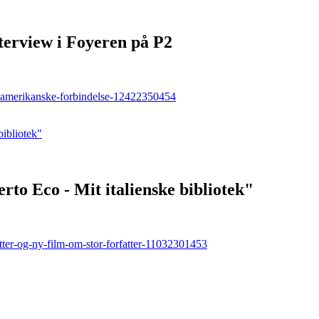
nterview i Foyeren på P2
sk-amerikanske-forbindelse-12422350454
to Eco - Mit italienske bibliotek"
ytter-og-ny-film-om-stor-forfatter-11032301453