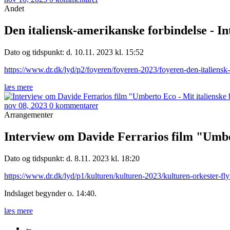
Andet
Den italiensk-amerikanske forbindelse - I
Dato og tidspunkt: d. 10.11. 2023 kl. 15:52
https://www.dr.dk/lyd/p2/foyeren/foyeren-2023/foyeren-den-italien
læs mere
nov 08, 2023
0 kommentarer
Arrangementer
Interview om Davide Ferrarios film "Umber
Dato og tidspunkt: d. 8.11. 2023 kl. 18:20
https://www.dr.dk/lyd/p1/kulturen/kulturen-2023/kulturen-orkester-fl
Indslaget begynder o. 14:40.
læs mere
←