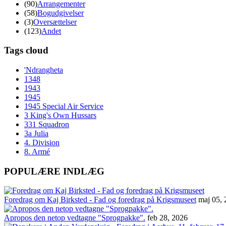
(90)
Arrangementer
(58)
Bogudgivelser
(3)
Oversættelser
(123)
Andet
Tags cloud
'Ndrangheta
1348
1943
1945
1945 Special Air Service
3 King's Own Hussars
331 Squadron
3a Julia
4. Division
8. Armé
POPULÆRE INDLÆG
Foredrag om Kaj Birksted - Fad og foredrag på Krigsmuseet
maj 05,
Apropos den netop vedtagne "Sprogpakke".
feb 28, 2026