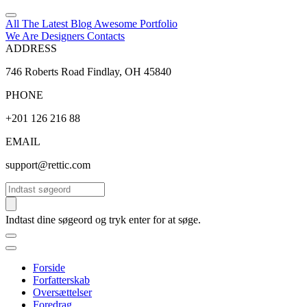
All The Latest
Blog
Awesome
Portfolio
We Are Designers
Contacts
ADDRESS
746 Roberts Road Findlay, OH 45840
PHONE
+201 126 216 88
EMAIL
support@rettic.com
Søg
Indtast dine søgeord og tryk enter for at søge.
Forside
Forfatterskab
Oversættelser
Foredrag