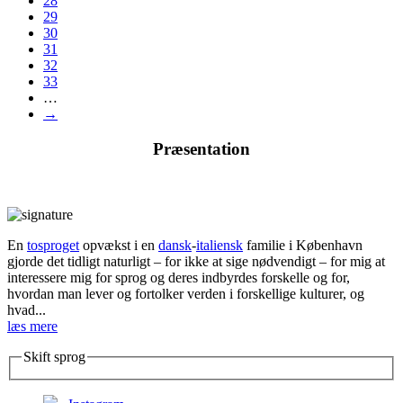
28
29
30
31
32
33
…
→
Præsentation
En
tosproget
opvækst i en
dansk
-
italiensk
familie i København
gjorde det tidligt naturligt – for ikke at sige nødvendigt – for mig at
interessere mig for sprog og deres indbyrdes forskelle og for,
hvordan man lever og fortolker verden i forskellige kulturer, og
hvad...
læs mere
Skift sprog