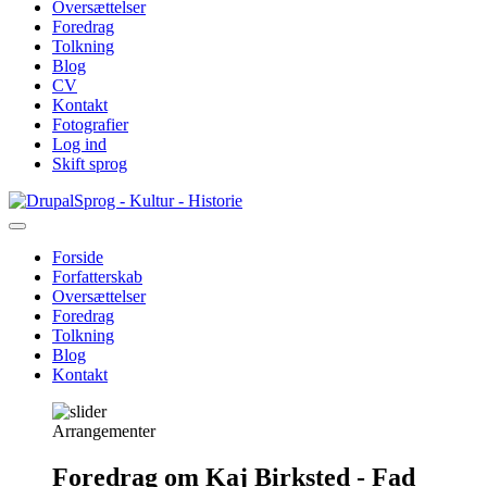
Oversættelser
Foredrag
Tolkning
Blog
CV
Kontakt
Fotografier
Log ind
Skift sprog
Gå
Sprog - Kultur - Historie
til
hovedindhold
Forside
Forfatterskab
Primær
Oversættelser
navigation
Foredrag
Tolkning
Blog
Kontakt
Arrangementer
Foredrag om Kaj Birksted - Fad