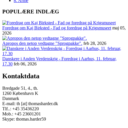
8. Armé
POPULÆRE INDLÆG
Foredrag om Kaj Birksted - Fad og foredrag på Krigsmuseet
maj 05,
2026
Apropos den netop vedtagne "Sprogpakke".
feb 28, 2026
Danskere i Anden Verdenskrig - Foredrag i Aarhus, 11. februar,
17.30
feb 06, 2026
Kontaktdata
Bredgade 51, 4., th.
1260 København K
Danmark
E-mail: th [at] thomasharder.dk
Tlf..: +45 35436220
Mob.: +45 23601201
Skype: thomas.harder59