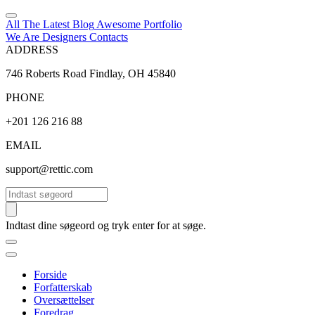
All The Latest
Blog
Awesome
Portfolio
We Are Designers
Contacts
ADDRESS
746 Roberts Road Findlay, OH 45840
PHONE
+201 126 216 88
EMAIL
support@rettic.com
Søg
Indtast dine søgeord og tryk enter for at søge.
Forside
Forfatterskab
Oversættelser
Foredrag