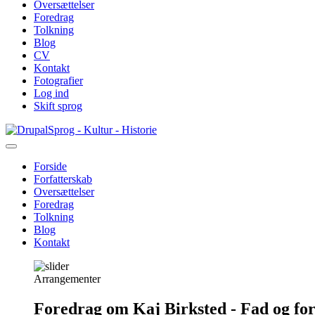
Oversættelser
Foredrag
Tolkning
Blog
CV
Kontakt
Fotografier
Log ind
Skift sprog
Gå
Sprog - Kultur - Historie
til
hovedindhold
Forside
Forfatterskab
Primær
Oversættelser
navigation
Foredrag
Tolkning
Blog
Kontakt
Arrangementer
Foredrag om Kaj Birksted - Fad og fo