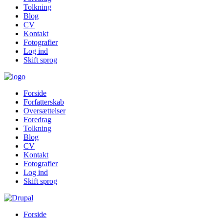
Tolkning
Blog
CV
Kontakt
Fotografier
Log ind
Skift sprog
Forside
Forfatterskab
Oversættelser
Foredrag
Tolkning
Blog
CV
Kontakt
Fotografier
Log ind
Skift sprog
Forside