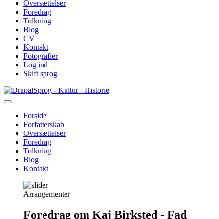
Oversættelser
Foredrag
Tolkning
Blog
CV
Kontakt
Fotografier
Log ind
Skift sprog
Gå
Sprog - Kultur - Historie
til
hovedindhold
Forside
Forfatterskab
Primær
Oversættelser
navigation
Foredrag
Tolkning
Blog
Kontakt
Arrangementer
Foredrag om Kaj Birksted - Fad