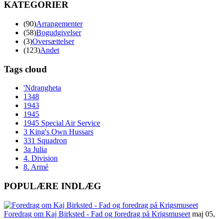
KATEGORIER
(90)
Arrangementer
(58)
Bogudgivelser
(3)
Oversættelser
(123)
Andet
Tags cloud
'Ndrangheta
1348
1943
1945
1945 Special Air Service
3 King's Own Hussars
331 Squadron
3a Julia
4. Division
8. Armé
POPULÆRE INDLÆG
Foredrag om Kaj Birksted - Fad og foredrag på Krigsmuseet
maj 05,