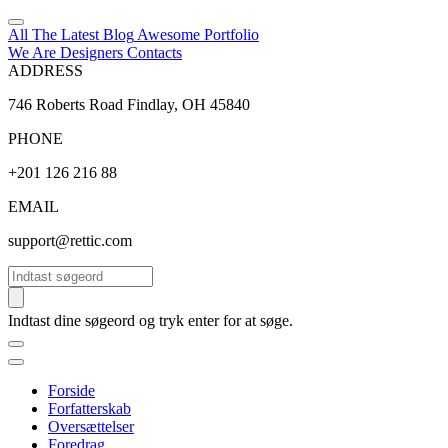
All The Latest
Blog
Awesome
Portfolio
We Are Designers
Contacts
ADDRESS
746 Roberts Road Findlay, OH 45840
PHONE
+201 126 216 88
EMAIL
support@rettic.com
Søg
Indtast dine søgeord og tryk enter for at søge.
Forside
Forfatterskab
Oversættelser
Foredrag