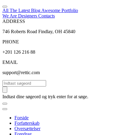
All The Latest
Blog
Awesome
Portfolio
We Are Designers
Contacts
ADDRESS
746 Roberts Road Findlay, OH 45840
PHONE
+201 126 216 88
EMAIL
support@rettic.com
Søg
Indtast dine søgeord og tryk enter for at søge.
Forside
Forfatterskab
Oversættelser
Foredrag