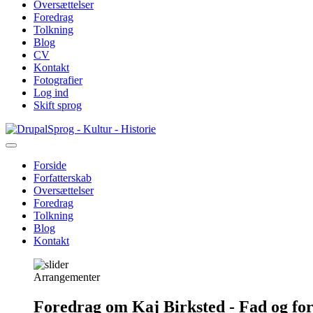
Oversættelser
Foredrag
Tolkning
Blog
CV
Kontakt
Fotografier
Log ind
Skift sprog
Gå
Sprog - Kultur - Historie
til
hovedindhold
Forside
Forfatterskab
Primær
Oversættelser
navigation
Foredrag
Tolkning
Blog
Kontakt
Arrangementer
Foredrag om Kaj Birksted - Fad og fo