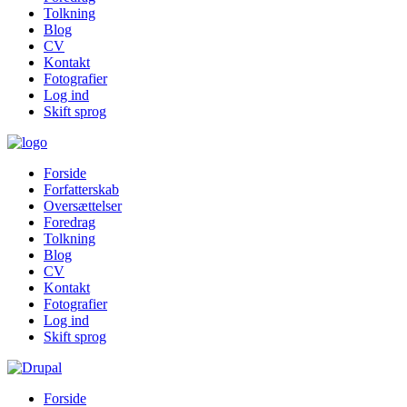
Tolkning
Blog
CV
Kontakt
Fotografier
Log ind
Skift sprog
Forside
Forfatterskab
Oversættelser
Foredrag
Tolkning
Blog
CV
Kontakt
Fotografier
Log ind
Skift sprog
Forside