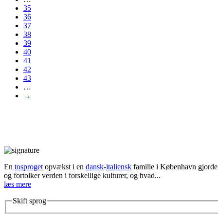
35
36
37
38
39
40
41
42
43
…
→
En
tosproget
opvækst i en
dansk
-
italiensk
familie i København gjorde d
og fortolker verden i forskellige kulturer, og hvad...
læs mere
Skift sprog