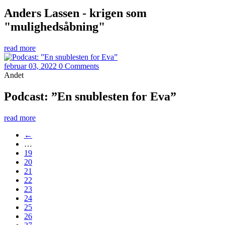
Anders Lassen - krigen som
"mulighedsåbning"
read more
februar 03, 2022
0 Comments
Andet
Podcast: ”En snublesten for Eva”
read more
←
…
19
20
21
22
23
24
25
26