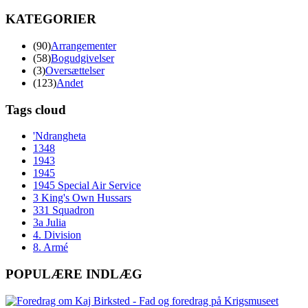
KATEGORIER
(90)
Arrangementer
(58)
Bogudgivelser
(3)
Oversættelser
(123)
Andet
Tags cloud
'Ndrangheta
1348
1943
1945
1945 Special Air Service
3 King's Own Hussars
331 Squadron
3a Julia
4. Division
8. Armé
POPULÆRE INDLÆG