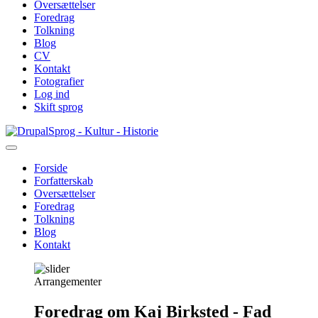
Oversættelser
Foredrag
Tolkning
Blog
CV
Kontakt
Fotografier
Log ind
Skift sprog
Gå
Sprog - Kultur - Historie
til
hovedindhold
Forside
Forfatterskab
Primær
Oversættelser
navigation
Foredrag
Tolkning
Blog
Kontakt
Arrangementer
Foredrag om Kaj Birksted - Fad