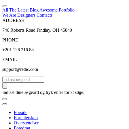
All The Latest
Blog
Awesome
Portfolio
We Are Designers
Contacts
ADDRESS
746 Roberts Road Findlay, OH 45840
PHONE
+201 126 216 88
EMAIL
support@rettic.com
Søg
Indtast dine søgeord og tryk enter for at søge.
Forside
Forfatterskab
Oversættelser
Foredrag