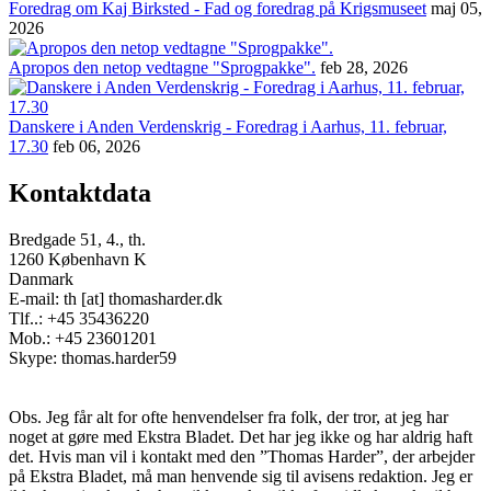
Foredrag om Kaj Birksted - Fad og foredrag på Krigsmuseet
maj 05,
2026
Apropos den netop vedtagne "Sprogpakke".
feb 28, 2026
Danskere i Anden Verdenskrig - Foredrag i Aarhus, 11. februar,
17.30
feb 06, 2026
Kontaktdata
Bredgade 51, 4., th.
1260 København K
Danmark
E-mail: th [at] thomasharder.dk
Tlf..: +45 35436220
Mob.: +45 23601201
Skype: thomas.harder59
Obs. Jeg får alt for ofte henvendelser fra folk, der tror, at jeg har
noget at gøre med Ekstra Bladet. Det har jeg ikke og har aldrig haft
det. Hvis man vil i kontakt med den ”Thomas Harder”, der arbejder
på Ekstra Bladet, må man henvende sig til avisens redaktion. Jeg er