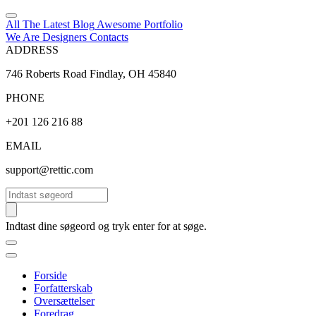
All The Latest
Blog
Awesome
Portfolio
We Are Designers
Contacts
ADDRESS
746 Roberts Road Findlay, OH 45840
PHONE
+201 126 216 88
EMAIL
support@rettic.com
Søg
Indtast dine søgeord og tryk enter for at søge.
Forside
Forfatterskab
Oversættelser
Foredrag