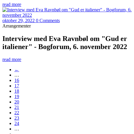
read more
oktober 29, 2022
0 Comments
Arrangementer
Interview med Eva Ravnbøl om "Gud er
italiener" - Bogforum, 6. november 2022
read more
←
…
16
17
18
19
20
21
22
23
24
…