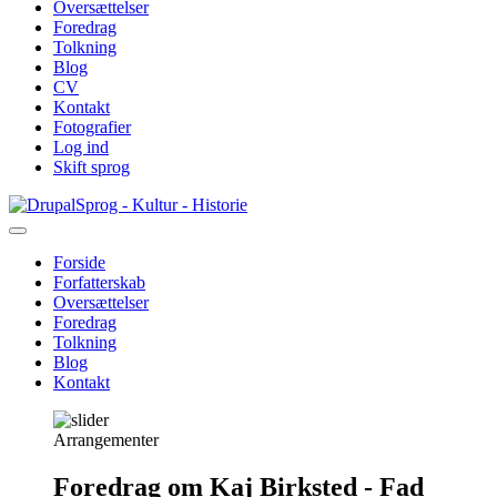
Oversættelser
Foredrag
Tolkning
Blog
CV
Kontakt
Fotografier
Log ind
Skift sprog
Gå
Sprog - Kultur - Historie
til
hovedindhold
Forside
Forfatterskab
Primær
Oversættelser
navigation
Foredrag
Tolkning
Blog
Kontakt
Arrangementer
Foredrag om Kaj Birksted - Fad