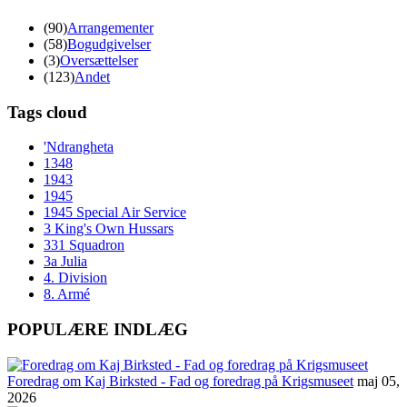
(90)
Arrangementer
(58)
Bogudgivelser
(3)
Oversættelser
(123)
Andet
Tags cloud
'Ndrangheta
1348
1943
1945
1945 Special Air Service
3 King's Own Hussars
331 Squadron
3a Julia
4. Division
8. Armé
POPULÆRE INDLÆG
Foredrag om Kaj Birksted - Fad og foredrag på Krigsmuseet
maj 05,
2026