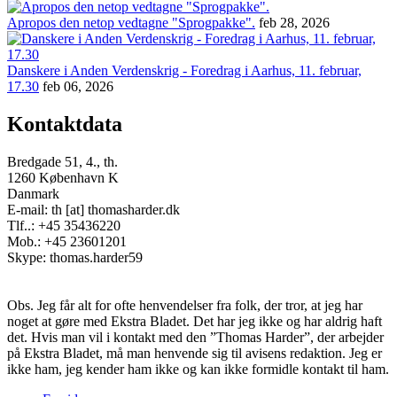
Apropos den netop vedtagne "Sprogpakke".
feb 28, 2026
Danskere i Anden Verdenskrig - Foredrag i Aarhus, 11. februar,
17.30
feb 06, 2026
Kontaktdata
Bredgade 51, 4., th.
1260 København K
Danmark
E-mail: th [at] thomasharder.dk
Tlf..: +45 35436220
Mob.: +45 23601201
Skype: thomas.harder59
Obs. Jeg får alt for ofte henvendelser fra folk, der tror, at jeg har
noget at gøre med Ekstra Bladet. Det har jeg ikke og har aldrig haft
det. Hvis man vil i kontakt med den ”Thomas Harder”, der arbejder
på Ekstra Bladet, må man henvende sig til avisens redaktion. Jeg er
ikke ham, jeg kender ham ikke og kan ikke formidle kontakt til ham.