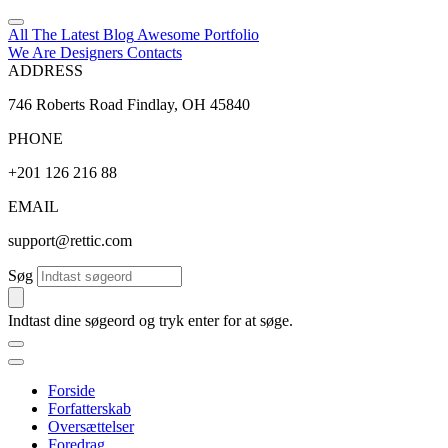
All The Latest
Blog
Awesome
Portfolio
We Are Designers
Contacts
ADDRESS
746 Roberts Road Findlay, OH 45840
PHONE
+201 126 216 88
EMAIL
support@rettic.com
Søg
Indtast dine søgeord og tryk enter for at søge.
Forside
Forfatterskab
Oversættelser
Foredrag