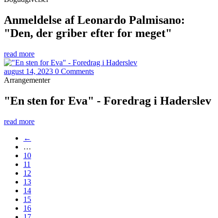
Anmeldelse af Leonardo Palmisano:
"Den, der griber efter for meget"
read more
august 14, 2023
0 Comments
Arrangementer
"En sten for Eva" - Foredrag i Haderslev
read more
←
…
10
11
12
13
14
15
16
17