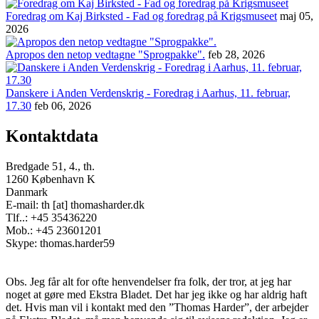
Foredrag om Kaj Birksted - Fad og foredrag på Krigsmuseet
maj 05,
2026
Apropos den netop vedtagne "Sprogpakke".
feb 28, 2026
Danskere i Anden Verdenskrig - Foredrag i Aarhus, 11. februar,
17.30
feb 06, 2026
Kontaktdata
Bredgade 51, 4., th.
1260 København K
Danmark
E-mail: th [at] thomasharder.dk
Tlf..: +45 35436220
Mob.: +45 23601201
Skype: thomas.harder59
Obs. Jeg får alt for ofte henvendelser fra folk, der tror, at jeg har
noget at gøre med Ekstra Bladet. Det har jeg ikke og har aldrig haft
det. Hvis man vil i kontakt med den ”Thomas Harder”, der arbejder