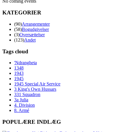
No coming events
KATEGORIER
(90)
Arrangementer
(58)
Bogudgivelser
(3)
Oversættelser
(123)
Andet
Tags cloud
'Ndrangheta
1348
1943
1945
1945 Special Air Service
3 King's Own Hussars
331 Squadron
3a Julia
4. Division
8. Armé
POPULÆRE INDLÆG