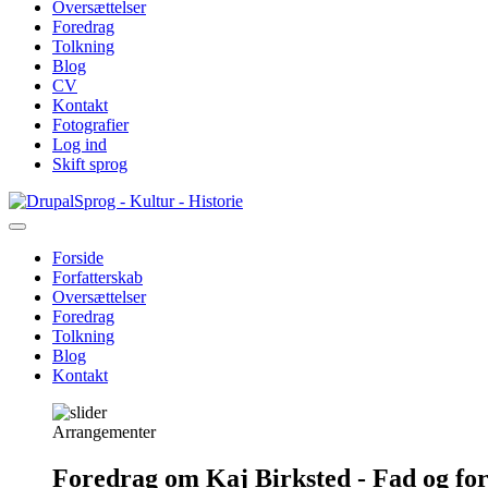
Oversættelser
Foredrag
Tolkning
Blog
CV
Kontakt
Fotografier
Log ind
Skift sprog
Gå
Sprog - Kultur - Historie
til
hovedindhold
Forside
Forfatterskab
Primær
Oversættelser
navigation
Foredrag
Tolkning
Blog
Kontakt
Arrangementer
Foredrag om Kaj Birksted - Fad og fo