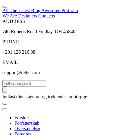
All The Latest
Blog
Awesome
Portfolio
We Are Designers
Contacts
ADDRESS
746 Roberts Road Findlay, OH 45840
PHONE
+201 126 216 88
EMAIL
support@rettic.com
Søg
Indtast dine søgeord og tryk enter for at søge.
Forside
Forfatterskab
Oversættelser
Foredrag