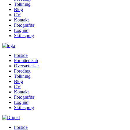
Tolkning
Blog
CV
Kontakt
Fotografier
Log ind
Skift sprog
Forside
Forfatterskab
Oversættelser
Foredrag
Tolkning
Blog
CV
Kontakt
Fotografier
Log ind
Skift sprog
Forside