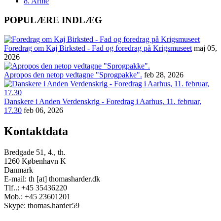
8. Armé
POPULÆRE INDLÆG
Foredrag om Kaj Birksted - Fad og foredrag på Krigsmuseet
maj 05,
2026
Apropos den netop vedtagne "Sprogpakke".
feb 28, 2026
Danskere i Anden Verdenskrig - Foredrag i Aarhus, 11. februar,
17.30
feb 06, 2026
Kontaktdata
Bredgade 51, 4., th.
1260 København K
Danmark
E-mail: th [at] thomasharder.dk
Tlf..: +45 35436220
Mob.: +45 23601201
Skype: thomas.harder59