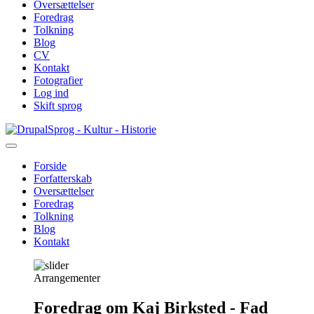
Oversættelser
Foredrag
Tolkning
Blog
CV
Kontakt
Fotografier
Log ind
Skift sprog
Gå
Sprog - Kultur - Historie
til
hovedindhold
Forside
Forfatterskab
Primær
Oversættelser
navigation
Foredrag
Tolkning
Blog
Kontakt
Arrangementer
Foredrag om Kaj Birksted - Fad