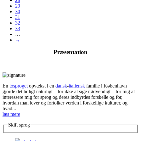
28
29
30
31
32
33
…
→
Præsentation
En
tosproget
opvækst i en
dansk
-
italiensk
familie i København
gjorde det tidligt naturligt – for ikke at sige nødvendigt – for mig at
interessere mig for sprog og deres indbyrdes forskelle og for,
hvordan man lever og fortolker verden i forskellige kulturer, og
hvad...
læs mere
Skift sprog