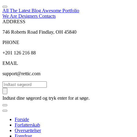
All The Latest
Blog
Awesome
Portfolio
We Are Designers
Contacts
ADDRESS
746 Roberts Road Findlay, OH 45840
PHONE
+201 126 216 88
EMAIL
support@rettic.com
Søg
Indtast dine søgeord og tryk enter for at søge.
Forside
Forfatterskab
Oversættelser
Foredrag