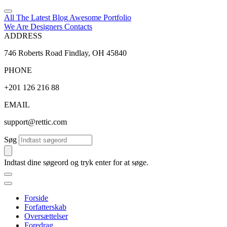
All The Latest
Blog
Awesome
Portfolio
We Are Designers
Contacts
ADDRESS
746 Roberts Road Findlay, OH 45840
PHONE
+201 126 216 88
EMAIL
support@rettic.com
Søg
Indtast dine søgeord og tryk enter for at søge.
Forside
Forfatterskab
Oversættelser
Foredrag