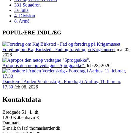
331 Squadron
3a Julia
4. Division
8. Armé
POPULÆRE INDLÆG
Foredrag om Kaj Birksted - Fad og foredrag på Krigsmuseet
maj 05,
2026
Apropos den netop vedtagne "Sprogpakke".
feb 28, 2026
Danskere i Anden Verdenskrig - Foredrag i Aarhus, 11. februar,
17.30
feb 06, 2026
Kontaktdata
Bredgade 51, 4., th.
1260 København K
Danmark
E-mail: th [at] thomasharder.dk