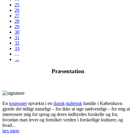
25
26
27
28
29
30
31
32
33
…
→
Præsentation
En
tosproget
opvækst i en
dansk
-
italiensk
familie i København
gjorde det tidligt naturligt – for ikke at sige nødvendigt – for mig at
interessere mig for sprog og deres indbyrdes forskelle og for,
hvordan man lever og fortolker verden i forskellige kulturer, og
hvad...
læs mere