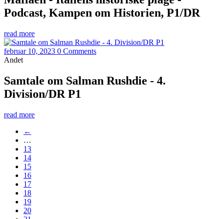
Podcast, Kampen om Historien, P1/DR
read more
februar 10, 2023
0 Comments
Andet
Samtale om Salman Rushdie - 4.
Division/DR P1
read more
←
…
13
14
15
16
17
18
19
20