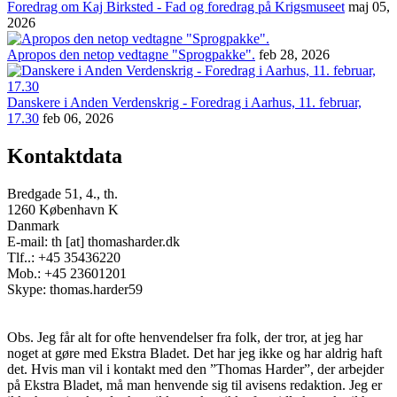
Foredrag om Kaj Birksted - Fad og foredrag på Krigsmuseet
maj 05,
2026
Apropos den netop vedtagne "Sprogpakke".
feb 28, 2026
Danskere i Anden Verdenskrig - Foredrag i Aarhus, 11. februar,
17.30
feb 06, 2026
Kontaktdata
Bredgade 51, 4., th.
1260 København K
Danmark
E-mail: th [at] thomasharder.dk
Tlf..: +45 35436220
Mob.: +45 23601201
Skype: thomas.harder59
Obs. Jeg får alt for ofte henvendelser fra folk, der tror, at jeg har
noget at gøre med Ekstra Bladet. Det har jeg ikke og har aldrig haft
det. Hvis man vil i kontakt med den ”Thomas Harder”, der arbejder
på Ekstra Bladet, må man henvende sig til avisens redaktion. Jeg er