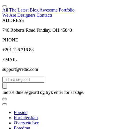
All The Latest
Blog
Awesome
Portfolio
We Are Designers
Contacts
ADDRESS
746 Roberts Road Findlay, OH 45840
PHONE
+201 126 216 88
EMAIL
support@rettic.com
Søg
Indtast dine søgeord og tryk enter for at søge.
Forside
Forfatterskab
Oversættelser
Foredrag