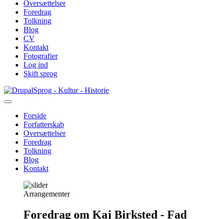
Oversættelser
Foredrag
Tolkning
Blog
CV
Kontakt
Fotografier
Log ind
Skift sprog
Gå
Sprog - Kultur - Historie
til
hovedindhold
Forside
Forfatterskab
Primær
Oversættelser
navigation
Foredrag
Tolkning
Blog
Kontakt
Arrangementer
Foredrag om Kaj Birksted - Fad