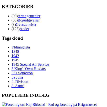
KATEGORIER
(90)
Arrangementer
(58)
Bogudgivelser
(3)
Oversættelser
(123)
Andet
Tags cloud
'Ndrangheta
1348
1943
1945
1945 Special Air Service
3 King's Own Hussars
331 Squadron
3a Julia
4. Division
8. Armé
POPULÆRE INDLÆG