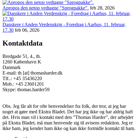
Apropos den netop vedtagne "Sprogpakke".
feb 28, 2026
Danskere i Anden Verdenskrig - Foredrag i Aarhus, 11. februar,
17.30
feb 06, 2026
Kontaktdata
Bredgade 51, 4., th.
1260 København K
Danmark
E-mail: th [at] thomasharder.dk
Tlf..: +45 35436220
Mob.: +45 23601201
Skype: thomas.harder59
Obs. Jeg får alt for ofte henvendelser fra folk, der tror, at jeg har
noget at gøre med Ekstra Bladet. Det har jeg ikke og har aldrig haft
det. Hvis man vil i kontakt med den ”Thomas Harder”, der arbejder
på Ekstra Bladet, må man henvende sig til avisens redaktion. Jeg er
ikke ham, jeg kender ham ikke og kan ikke formidle kontakt til ham.