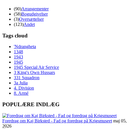
(90)
Arrangementer
(58)
Bogudgivelser
(3)
Oversættelser
(123)
Andet
Tags cloud
'Ndrangheta
1348
1943
1945
1945 Special Air Service
3 King's Own Hussars
331 Squadron
3a Julia
4. Division
8. Armé
POPULÆRE INDLÆG
Foredrag om Kaj Birksted - Fad og foredrag på Krigsmuseet
maj 05,
2026