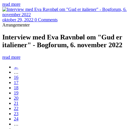
read more
oktober 29, 2022
0 Comments
Arrangementer
Interview med Eva Ravnbøl om "Gud er
italiener" - Bogforum, 6. november 2022
read more
←
…
16
17
18
19
20
21
22
23
24
…