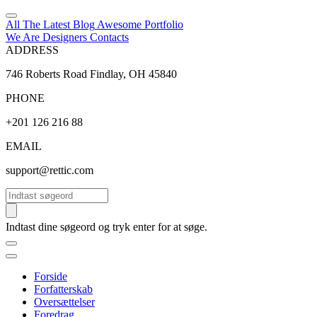
All The Latest
Blog
Awesome
Portfolio
We Are Designers
Contacts
ADDRESS
746 Roberts Road Findlay, OH 45840
PHONE
+201 126 216 88
EMAIL
support@rettic.com
Søg
Indtast dine søgeord og tryk enter for at søge.
Forside
Forfatterskab
Oversættelser
Foredrag