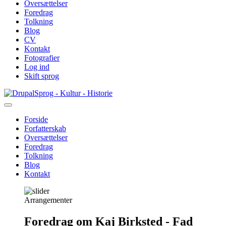
Oversættelser
Foredrag
Tolkning
Blog
CV
Kontakt
Fotografier
Log ind
Skift sprog
Gå
Sprog - Kultur - Historie
til
hovedindhold
Forside
Forfatterskab
Primær
Oversættelser
navigation
Foredrag
Tolkning
Blog
Kontakt
Arrangementer
Foredrag om Kaj Birksted - Fad