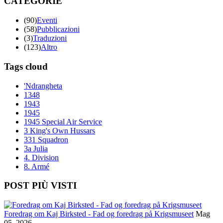
CATEGORIE
(90)
Eventi
(58)
Pubblicazioni
(3)
Traduzioni
(123)
Altro
Tags cloud
'Ndrangheta
1348
1943
1945
1945 Special Air Service
3 King's Own Hussars
331 Squadron
3a Julia
4. Division
8. Armé
POST PIÙ VISTI
Foredrag om Kaj Birksted - Fad og foredrag på Krigsmuseet
Mag
05, 2026