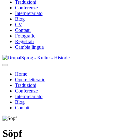
Traduzioni
Conferenze
Interpretariato
Blog
CV
Contatti
Fotografie
Registrati
Cambia lingua
Salta
Sprog - Kultur - Historie
al
contenuto
Home
principale
Opere letterarie
Primær
Traduzioni
navigation
Conferenze
Interpretariato
Blog
Contatti
Söpf