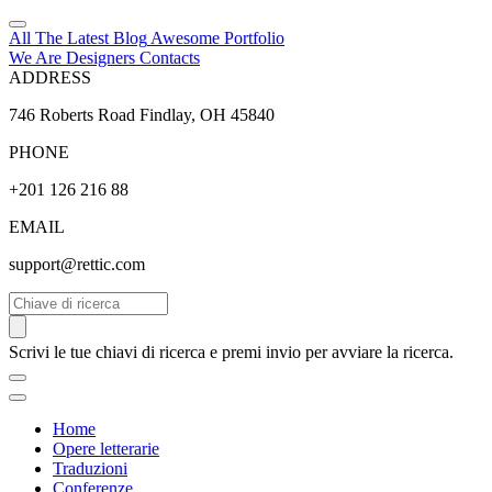
All The Latest
Blog
Awesome
Portfolio
We Are Designers
Contacts
ADDRESS
746 Roberts Road Findlay, OH 45840
PHONE
+201 126 216 88
EMAIL
support@rettic.com
Cerca
Scrivi le tue chiavi di ricerca e premi invio per avviare la ricerca.
Home
Opere letterarie
Traduzioni
Conferenze