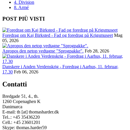
4. Division
8. Armé
POST PIÙ VISTI
Foredrag om Kaj Birksted - Fad og foredrag på Krigsmuseet
Mag
05, 2026
Apropos den netop vedtagne "Sprogpakke".
Feb 28, 2026
Danskere i Anden Verdenskrig - Foredrag i Aarhus, 11. februar,
17.30
Feb 06, 2026
Contatti
Bredgade 51, 4., th.
1260 Copenaghen K
Danimarca
E-mail: th [at] thomasharder.dk
Tel..: +45 35436220
Cell.: +45 23601201
Skype: thomas.harder59