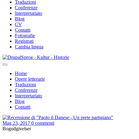
Traduzioni
Conferenze
Interpretariato
Blog
CV
Contatti
Fotografie
Registrati
Cambia lingua
Salta
Sprog - Kultur - Historie
al
contenuto
Home
principale
Opere letterarie
Primær
Traduzioni
navigation
Conferenze
Interpretariato
Blog
Contatti
Mag 23, 2017
0 commenti
Bogudgivelser