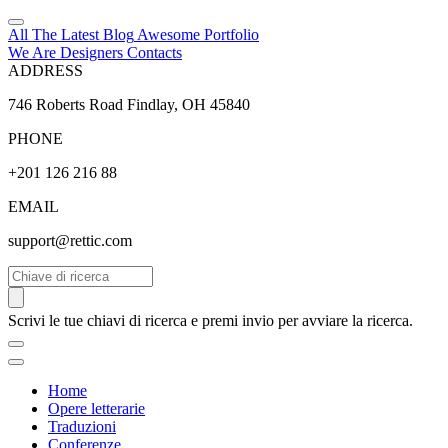
All The Latest
Blog
Awesome
Portfolio
We Are Designers
Contacts
ADDRESS
746 Roberts Road Findlay, OH 45840
PHONE
+201 126 216 88
EMAIL
support@rettic.com
Cerca
Scrivi le tue chiavi di ricerca e premi invio per avviare la ricerca.
Home
Opere letterarie
Traduzioni
Conferenze