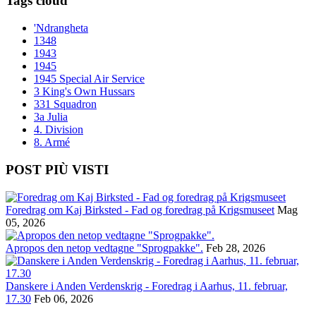
Tags cloud
'Ndrangheta
1348
1943
1945
1945 Special Air Service
3 King's Own Hussars
331 Squadron
3a Julia
4. Division
8. Armé
POST PIÙ VISTI
Foredrag om Kaj Birksted - Fad og foredrag på Krigsmuseet
Mag
05, 2026
Apropos den netop vedtagne "Sprogpakke".
Feb 28, 2026
Danskere i Anden Verdenskrig - Foredrag i Aarhus, 11. februar,
17.30
Feb 06, 2026