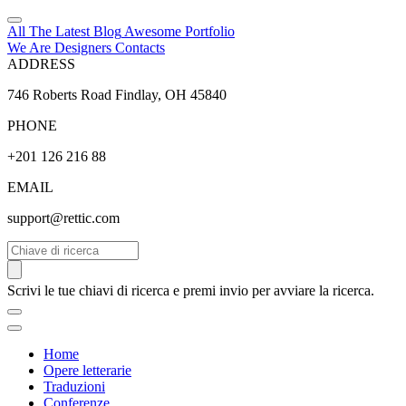
All The Latest
Blog
Awesome
Portfolio
We Are Designers
Contacts
ADDRESS
746 Roberts Road Findlay, OH 45840
PHONE
+201 126 216 88
EMAIL
support@rettic.com
Cerca
Scrivi le tue chiavi di ricerca e premi invio per avviare la ricerca.
Home
Opere letterarie
Traduzioni
Conferenze