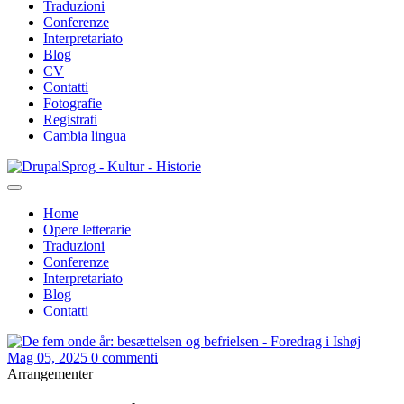
Traduzioni
Conferenze
Interpretariato
Blog
CV
Contatti
Fotografie
Registrati
Cambia lingua
Salta
Sprog - Kultur - Historie
al
contenuto
Home
principale
Opere letterarie
Primær
Traduzioni
navigation
Conferenze
Interpretariato
Blog
Contatti
Mag 05, 2025
0 commenti
Arrangementer