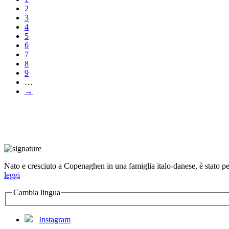
2
3
4
5
6
7
8
9
…
→
Nato e cresciuto a Copenaghen in una famiglia italo-danese, è stato per 
leggi
Cambia lingua
Instagram