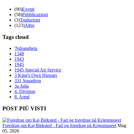
(90)
Eventi
(58)
Pubblicazioni
(3)
Traduzioni
(123)
Altro
Tags cloud
'Ndrangheta
1348
1943
1945
1945 Special Air Service
3 King's Own Hussars
331 Squadron
3a Julia
4. Division
8. Armé
POST PIÙ VISTI
Foredrag om Kaj Birksted - Fad og foredrag på Krigsmuseet
Mag
05, 2026