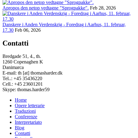
Apropos den netop vedtagne "Sprogpakke".
Feb 28, 2026
Danskere i Anden Verdenskrig - Foredrag i Aarhus, 11. februar,
17.30
Feb 06, 2026
Contatti
Bredgade 51, 4., th.
1260 Copenaghen K
Danimarca
E-mail: th [at] thomasharder.dk
Tel..: +45 35436220
Cell.: +45 23601201
Skype: thomas.harder59
Home
Opere letterarie
Footer
Traduzioni
menu
Conferenze
Interpretariato
Blog
Contatti