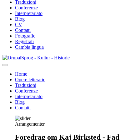
Traduzioni
Conferenze
Interpretariato
Blog
CV
Contatti
Fotografie
Registrati
Cambia lingua
Salta
Sprog - Kultur - Historie
al
contenuto
Home
principale
Opere letterarie
Primær
Traduzioni
navigation
Conferenze
Interpretariato
Blog
Contatti
Arrangementer
Foredrag om Kaj Birksted - Fad