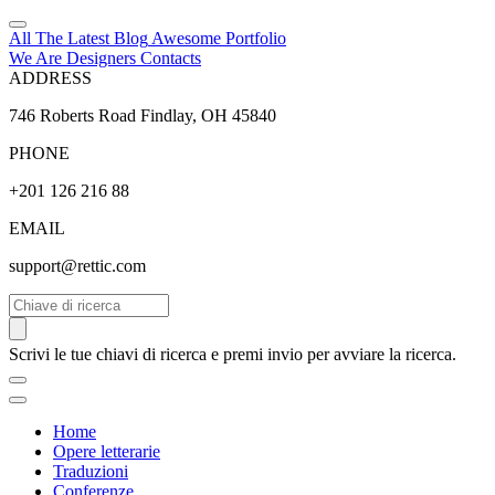
All The Latest
Blog
Awesome
Portfolio
We Are Designers
Contacts
ADDRESS
746 Roberts Road Findlay, OH 45840
PHONE
+201 126 216 88
EMAIL
support@rettic.com
Cerca
Scrivi le tue chiavi di ricerca e premi invio per avviare la ricerca.
Home
Opere letterarie
Traduzioni
Conferenze