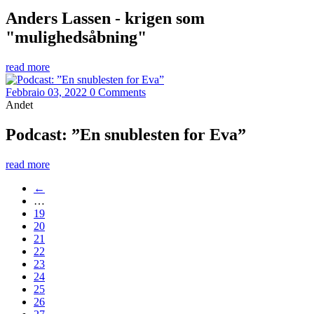
Anders Lassen - krigen som
"mulighedsåbning"
read more
Febbraio 03, 2022
0 Comments
Andet
Podcast: ”En snublesten for Eva”
read more
←
…
19
20
21
22
23
24
25
26