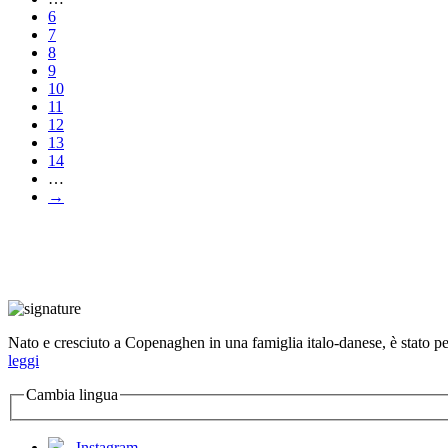
6
7
8
9
10
11
12
13
14
…
→
Nato e cresciuto a Copenaghen in una famiglia italo-danese, è stato per 
leggi
Cambia lingua
Instagram