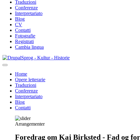
Traduzioni
Conferenze
Interpretariato
Blog
CV
Contatti
Fotografie
Registrati
Cambia lingua
Salta
Sprog - Kultur - Historie
al
contenuto
Home
principale
Opere letterarie
Primær
Traduzioni
navigation
Conferenze
Interpretariato
Blog
Contatti
Arrangementer
Foredrag om Kaj Birksted - Fad og fo