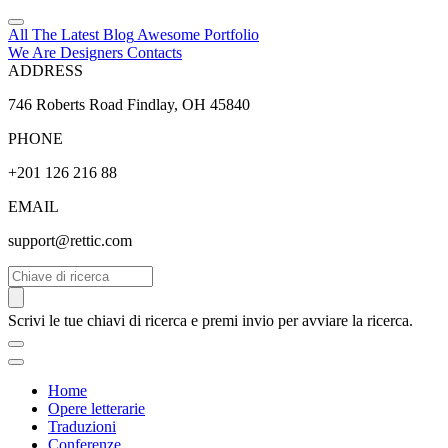
All The Latest
Blog
Awesome
Portfolio
We Are Designers
Contacts
ADDRESS
746 Roberts Road Findlay, OH 45840
PHONE
+201 126 216 88
EMAIL
support@rettic.com
Cerca
Scrivi le tue chiavi di ricerca e premi invio per avviare la ricerca.
Home
Opere letterarie
Traduzioni
Conferenze