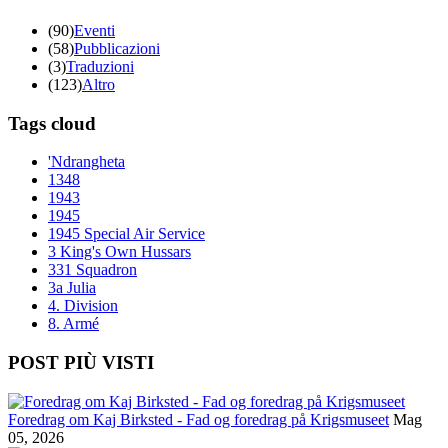
(90)
Eventi
(58)
Pubblicazioni
(3)
Traduzioni
(123)
Altro
Tags cloud
'Ndrangheta
1348
1943
1945
1945 Special Air Service
3 King's Own Hussars
331 Squadron
3a Julia
4. Division
8. Armé
POST PIÙ VISTI
Foredrag om Kaj Birksted - Fad og foredrag på Krigsmuseet
Mag
05, 2026