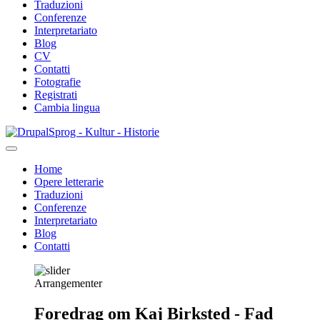
Traduzioni
Conferenze
Interpretariato
Blog
CV
Contatti
Fotografie
Registrati
Cambia lingua
Salta
Sprog - Kultur - Historie
al
contenuto
Home
principale
Opere letterarie
Primær
Traduzioni
navigation
Conferenze
Interpretariato
Blog
Contatti
Arrangementer
Foredrag om Kaj Birksted - Fad