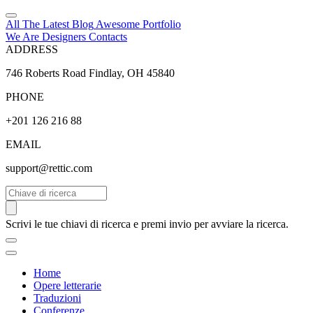
All The Latest
Blog
Awesome
Portfolio
We Are Designers
Contacts
ADDRESS
746 Roberts Road Findlay, OH 45840
PHONE
+201 126 216 88
EMAIL
support@rettic.com
Cerca
Scrivi le tue chiavi di ricerca e premi invio per avviare la ricerca.
Home
Opere letterarie
Traduzioni
Conferenze