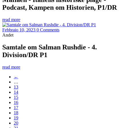
Podcast, Kampen om Historien, P1/DR
read more
Febbraio 10, 2023
0 Comments
Andet
Samtale om Salman Rushdie - 4.
Division/DR P1
read more
←
…
13
14
15
16
17
18
19
20