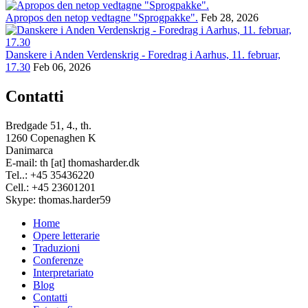
Apropos den netop vedtagne "Sprogpakke".
Feb 28, 2026
Danskere i Anden Verdenskrig - Foredrag i Aarhus, 11. februar,
17.30
Feb 06, 2026
Contatti
Bredgade 51, 4., th.
1260 Copenaghen K
Danimarca
E-mail: th [at] thomasharder.dk
Tel..: +45 35436220
Cell.: +45 23601201
Skype: thomas.harder59
Home
Opere letterarie
Footer
Traduzioni
menu
Conferenze
Interpretariato
Blog
Contatti