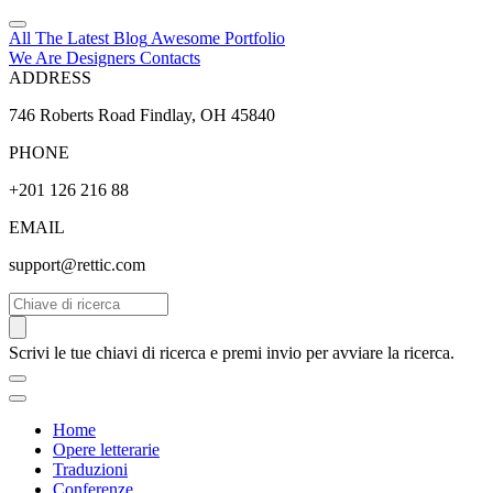
All The Latest
Blog
Awesome
Portfolio
We Are Designers
Contacts
ADDRESS
746 Roberts Road Findlay, OH 45840
PHONE
+201 126 216 88
EMAIL
support@rettic.com
Cerca
Scrivi le tue chiavi di ricerca e premi invio per avviare la ricerca.
Home
Opere letterarie
Traduzioni
Conferenze