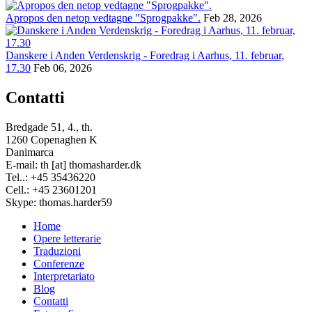
Apropos den netop vedtagne "Sprogpakke".
Feb 28, 2026
Danskere i Anden Verdenskrig - Foredrag i Aarhus, 11. februar,
17.30
Feb 06, 2026
Contatti
Bredgade 51, 4., th.
1260 Copenaghen K
Danimarca
E-mail: th [at] thomasharder.dk
Tel..: +45 35436220
Cell.: +45 23601201
Skype: thomas.harder59
Home
Opere letterarie
Footer
Traduzioni
menu
Conferenze
Interpretariato
Blog
Contatti