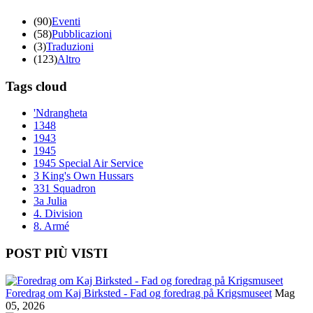
(90)
Eventi
(58)
Pubblicazioni
(3)
Traduzioni
(123)
Altro
Tags cloud
'Ndrangheta
1348
1943
1945
1945 Special Air Service
3 King's Own Hussars
331 Squadron
3a Julia
4. Division
8. Armé
POST PIÙ VISTI
Foredrag om Kaj Birksted - Fad og foredrag på Krigsmuseet
Mag
05, 2026