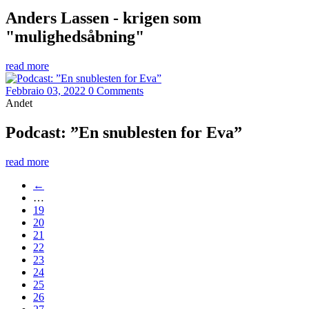
Anders Lassen - krigen som
"mulighedsåbning"
read more
Febbraio 03, 2022
0 Comments
Andet
Podcast: ”En snublesten for Eva”
read more
←
…
19
20
21
22
23
24
25
26