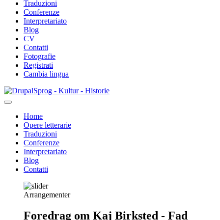
Traduzioni
Conferenze
Interpretariato
Blog
CV
Contatti
Fotografie
Registrati
Cambia lingua
Salta
Sprog - Kultur - Historie
al
contenuto
Home
principale
Opere letterarie
Primær
Traduzioni
navigation
Conferenze
Interpretariato
Blog
Contatti
Arrangementer
Foredrag om Kaj Birksted - Fad