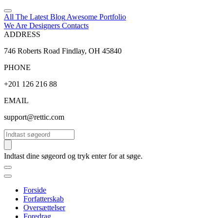
All The Latest
Blog
Awesome
Portfolio
We Are Designers
Contacts
ADDRESS
746 Roberts Road Findlay, OH 45840
PHONE
+201 126 216 88
EMAIL
support@rettic.com
Søg
Indtast dine søgeord og tryk enter for at søge.
Forside
Forfatterskab
Oversættelser
Foredrag