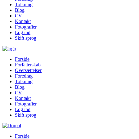
Tolkning
Blog
CV
Kontakt
Fotografier
Log ind
Skift sprog
Forside
Forfatterskab
Oversættelser
Foredrag
Tolkning
Blog
CV
Kontakt
Fotografier
Log ind
Skift sprog
Forside