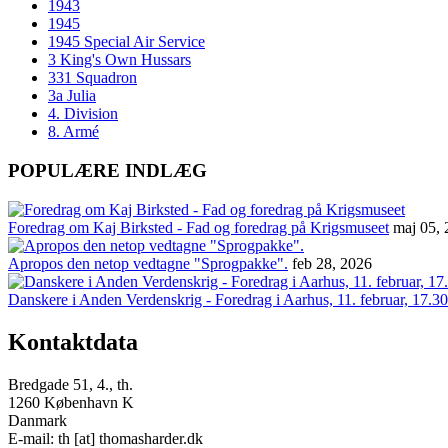
1943
1945
1945 Special Air Service
3 King's Own Hussars
331 Squadron
3a Julia
4. Division
8. Armé
POPULÆRE INDLÆG
Foredrag om Kaj Birksted - Fad og foredrag på Krigsmuseet
maj 05,
Apropos den netop vedtagne "Sprogpakke".
feb 28, 2026
Danskere i Anden Verdenskrig - Foredrag i Aarhus, 11. februar, 17.30
Kontaktdata
Bredgade 51, 4., th.
1260 København K
Danmark
E-mail: th [at] thomasharder.dk