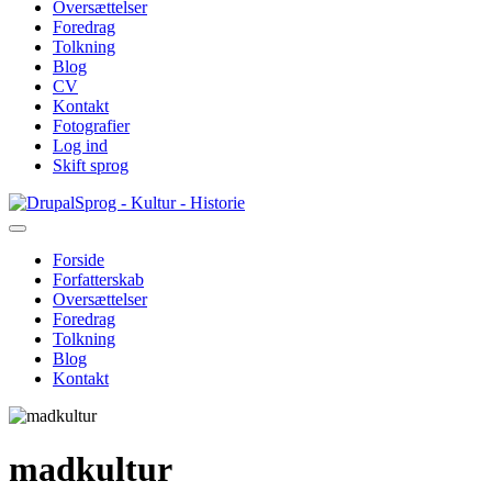
Oversættelser
Foredrag
Tolkning
Blog
CV
Kontakt
Fotografier
Log ind
Skift sprog
Gå
Sprog - Kultur - Historie
til
hovedindhold
Forside
Forfatterskab
Primær
Oversættelser
navigation
Foredrag
Tolkning
Blog
Kontakt
madkultur