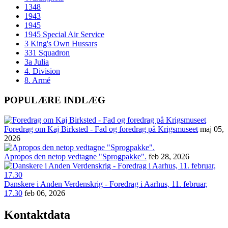
1348
1943
1945
1945 Special Air Service
3 King's Own Hussars
331 Squadron
3a Julia
4. Division
8. Armé
POPULÆRE INDLÆG
Foredrag om Kaj Birksted - Fad og foredrag på Krigsmuseet
maj 05,
2026
Apropos den netop vedtagne "Sprogpakke".
feb 28, 2026
Danskere i Anden Verdenskrig - Foredrag i Aarhus, 11. februar,
17.30
feb 06, 2026
Kontaktdata