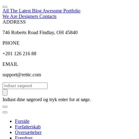
All The Latest
Blog
Awesome
Portfolio
We Are Designers
Contacts
ADDRESS
746 Roberts Road Findlay, OH 45840
PHONE
+201 126 216 88
EMAIL
support@rettic.com
Søg
Indtast dine søgeord og tryk enter for at søge.
Forside
Forfatterskab
Oversættelser
Foredrag