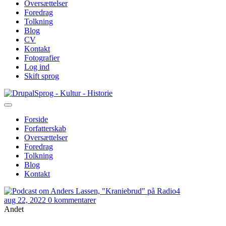
Oversættelser
Foredrag
Tolkning
Blog
CV
Kontakt
Fotografier
Log ind
Skift sprog
Gå
Sprog - Kultur - Historie
til
hovedindhold
Forside
Forfatterskab
Primær
Oversættelser
navigation
Foredrag
Tolkning
Blog
Kontakt
aug 22, 2022
0 kommentarer
Andet