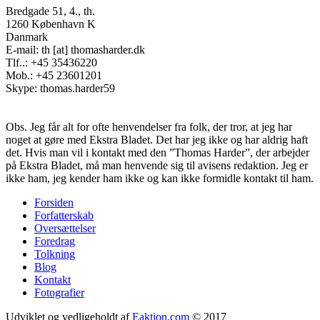
Bredgade 51, 4., th.
1260 København K
Danmark
E-mail: th [at] thomasharder.dk
Tlf..: +45 35436220
Mob.: +45 23601201
Skype: thomas.harder59
Obs. Jeg får alt for ofte henvendelser fra folk, der tror, at jeg har
noget at gøre med Ekstra Bladet. Det har jeg ikke og har aldrig haft
det. Hvis man vil i kontakt med den ”Thomas Harder”, der arbejder
på Ekstra Bladet, må man henvende sig til avisens redaktion. Jeg er
ikke ham, jeg kender ham ikke og kan ikke formidle kontakt til ham.
Forsiden
Forfatterskab
Footer
Oversættelser
menu
Foredrag
Tolkning
Blog
Kontakt
Fotografier
Udviklet og vedligeholdt af
Eaktion.com
© 2017