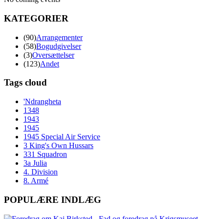
KATEGORIER
(90)
Arrangementer
(58)
Bogudgivelser
(3)
Oversættelser
(123)
Andet
Tags cloud
'Ndrangheta
1348
1943
1945
1945 Special Air Service
3 King's Own Hussars
331 Squadron
3a Julia
4. Division
8. Armé
POPULÆRE INDLÆG