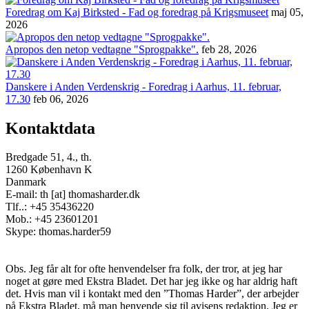
Foredrag om Kaj Birksted - Fad og foredrag på Krigsmuseet
maj 05,
2026
Apropos den netop vedtagne "Sprogpakke".
feb 28, 2026
Danskere i Anden Verdenskrig - Foredrag i Aarhus, 11. februar,
17.30
feb 06, 2026
Kontaktdata
Bredgade 51, 4., th.
1260 København K
Danmark
E-mail: th [at] thomasharder.dk
Tlf..: +45 35436220
Mob.: +45 23601201
Skype: thomas.harder59
Obs. Jeg får alt for ofte henvendelser fra folk, der tror, at jeg har
noget at gøre med Ekstra Bladet. Det har jeg ikke og har aldrig haft
det. Hvis man vil i kontakt med den ”Thomas Harder”, der arbejder
på Ekstra Bladet, må man henvende sig til avisens redaktion. Jeg er