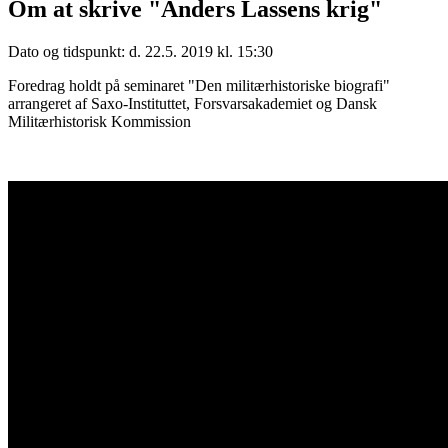
Om at skrive "Anders Lassens krig"
Dato og tidspunkt: d. 22.5. 2019 kl. 15:30
Foredrag holdt på seminaret "Den militærhistoriske biografi"
arrangeret af Saxo-Instituttet, Forsvarsakademiet og Dansk
Militærhistorisk Kommission