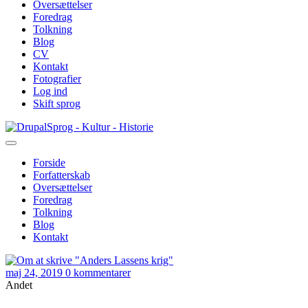
Oversættelser
Foredrag
Tolkning
Blog
CV
Kontakt
Fotografier
Log ind
Skift sprog
Gå
Sprog - Kultur - Historie
til
hovedindhold
Forside
Forfatterskab
Primær
Oversættelser
navigation
Foredrag
Tolkning
Blog
Kontakt
maj 24, 2019
0 kommentarer
Andet