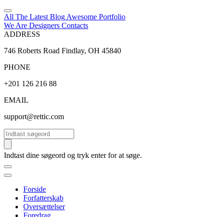
All The Latest
Blog
Awesome
Portfolio
We Are Designers
Contacts
ADDRESS
746 Roberts Road Findlay, OH 45840
PHONE
+201 126 216 88
EMAIL
support@rettic.com
Søg
Indtast dine søgeord og tryk enter for at søge.
Forside
Forfatterskab
Oversættelser
Foredrag