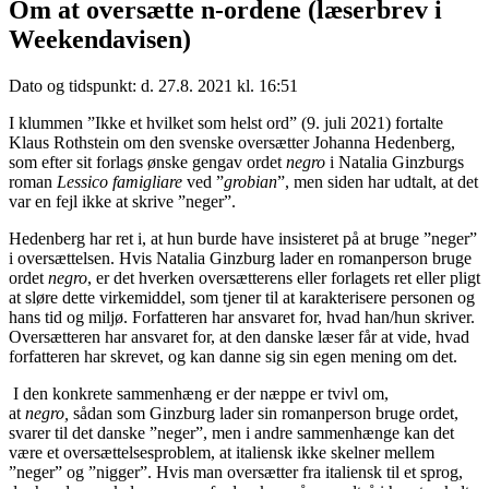
Om at oversætte n-ordene (læserbrev i
Weekendavisen)
Dato og tidspunkt: d. 27.8. 2021 kl. 16:51
I klummen ”Ikke et hvilket som helst ord” (9. juli 2021) fortalte
Klaus Rothstein om den svenske oversætter Johanna Hedenberg,
som efter sit forlags ønske gengav ordet
negro
i Natalia Ginzburgs
roman
Lessico famigliare
ved ”
grobian
”, men siden har udtalt, at det
var en fejl ikke at skrive ”neger”.
Hedenberg har ret i, at hun burde have insisteret på at bruge ”neger”
i oversættelsen. Hvis Natalia Ginzburg lader en romanperson bruge
ordet
negro
, er det hverken oversætterens eller forlagets ret eller pligt
at sløre dette virkemiddel, som tjener til at karakterisere personen og
hans tid og miljø. Forfatteren har ansvaret for, hvad han/hun skriver.
Oversætteren har ansvaret for, at den danske læser får at vide, hvad
forfatteren har skrevet, og kan danne sig sin egen mening om det.
I den konkrete sammenhæng er der næppe er tvivl om,
at
negro,
sådan som Ginzburg lader sin romanperson bruge ordet,
svarer til det danske ”neger”, men i andre sammenhænge kan det
være et oversættelsesproblem, at italiensk ikke skelner mellem
”neger” og ”nigger”. Hvis man oversætter fra italiensk til et sprog,