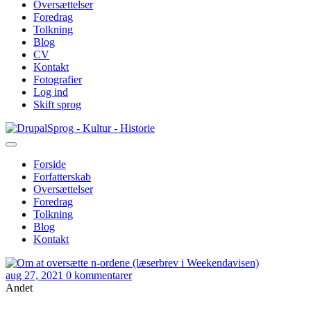
Oversættelser
Foredrag
Tolkning
Blog
CV
Kontakt
Fotografier
Log ind
Skift sprog
Gå
Sprog - Kultur - Historie
til
hovedindhold
Forside
Forfatterskab
Primær
Oversættelser
navigation
Foredrag
Tolkning
Blog
Kontakt
aug 27, 2021
0 kommentarer
Andet