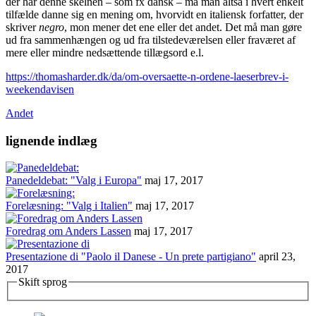
der har denne skelnen – som fx dansk – må man altså i hvert enkelt
tilfælde danne sig en mening om, hvorvidt en italiensk forfatter, der
skriver
negro
, mon mener det ene eller det andet. Det må man gøre
ud fra sammenhængen og ud fra tilstedeværelsen eller fraværet af
mere eller mindre nedsættende tillægsord e.l.
https://thomasharder.dk/da/om-oversaette-n-ordene-laeserbrev-i-
weekendavisen
Andet
lignende indlæg
Panedeldebat: "Valg i Europa"
maj 17, 2017
Forelæsning: "Valg i Italien"
maj 17, 2017
Foredrag om Anders Lassen
maj 17, 2017
Presentazione di "Paolo il Danese - Un prete partigiano"
april 23,
2017
Skift sprog