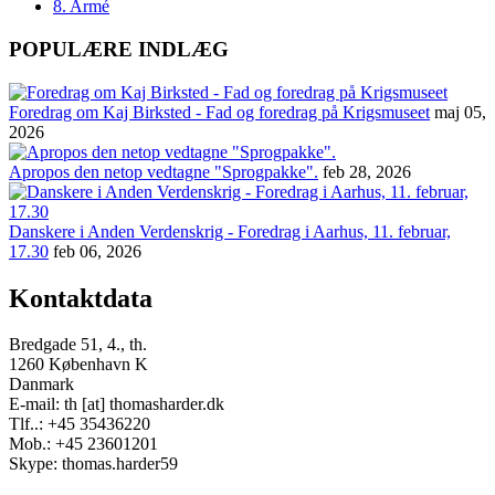
8. Armé
POPULÆRE INDLÆG
Foredrag om Kaj Birksted - Fad og foredrag på Krigsmuseet
maj 05,
2026
Apropos den netop vedtagne "Sprogpakke".
feb 28, 2026
Danskere i Anden Verdenskrig - Foredrag i Aarhus, 11. februar,
17.30
feb 06, 2026
Kontaktdata
Bredgade 51, 4., th.
1260 København K
Danmark
E-mail: th [at] thomasharder.dk
Tlf..: +45 35436220
Mob.: +45 23601201
Skype: thomas.harder59