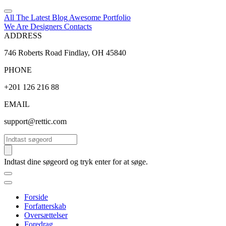
All The Latest
Blog
Awesome
Portfolio
We Are Designers
Contacts
ADDRESS
746 Roberts Road Findlay, OH 45840
PHONE
+201 126 216 88
EMAIL
support@rettic.com
Søg
Indtast dine søgeord og tryk enter for at søge.
Forside
Forfatterskab
Oversættelser
Foredrag