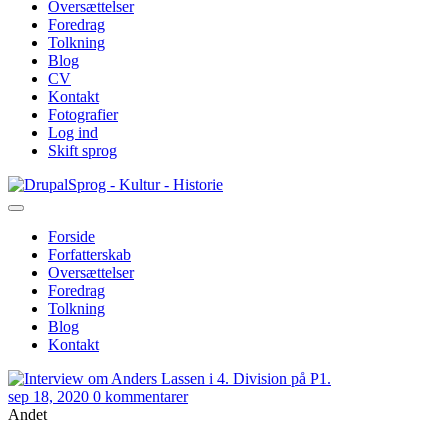
Oversættelser
Foredrag
Tolkning
Blog
CV
Kontakt
Fotografier
Log ind
Skift sprog
Gå
Sprog - Kultur - Historie
til
hovedindhold
Forside
Forfatterskab
Primær
Oversættelser
navigation
Foredrag
Tolkning
Blog
Kontakt
sep 18, 2020
0 kommentarer
Andet