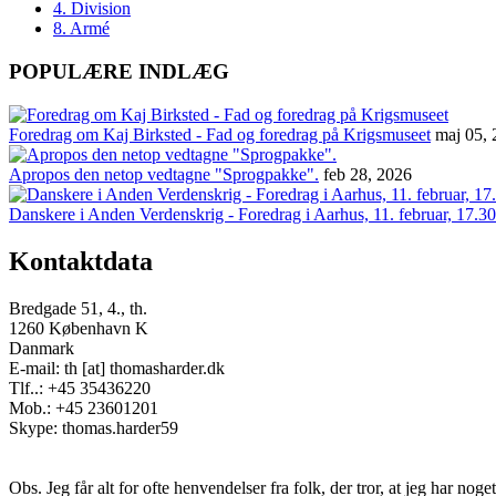
4. Division
8. Armé
POPULÆRE INDLÆG
Foredrag om Kaj Birksted - Fad og foredrag på Krigsmuseet
maj 05,
Apropos den netop vedtagne "Sprogpakke".
feb 28, 2026
Danskere i Anden Verdenskrig - Foredrag i Aarhus, 11. februar, 17.30
Kontaktdata
Bredgade 51, 4., th.
1260 København K
Danmark
E-mail: th [at] thomasharder.dk
Tlf..: +45 35436220
Mob.: +45 23601201
Skype: thomas.harder59
Obs. Jeg får alt for ofte henvendelser fra folk, der tror, at jeg har n