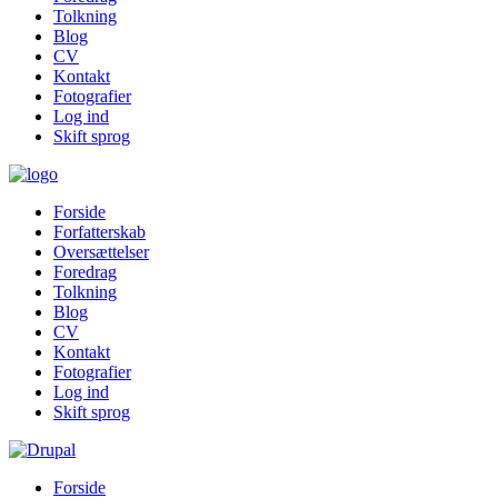
Tolkning
Blog
CV
Kontakt
Fotografier
Log ind
Skift sprog
Forside
Forfatterskab
Oversættelser
Foredrag
Tolkning
Blog
CV
Kontakt
Fotografier
Log ind
Skift sprog
Forside