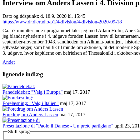
Interview om Anders Lassen i 4. Division p
Dato og tidspunkt: d. 18.9. 2020 kl. 15:45
https://www.dr.dk/radio/p1/4-division/4-division-2020-09-18
Ca. 57 minutter inde i programmet taler jeg med Adam Holm, Ane Cor
jeg blandt nyhederne i 4. udgave foruden Lassen brev til kammeraten,
september-november 1943, sandheden om Alimnia-patruljen, historien o
sølvaskebæger, som han fik til minde om aktionen, til det moderne Sp
3. udgave, hvor kapitlerne om befrielsen af Thessaloniki i oktober
Andet
lignende indlæg
Panedeldebat: "Valg i Europa"
maj 17, 2017
Forelæsning: "Valg i Italien"
maj 17, 2017
Foredrag om Anders Lassen
maj 17, 2017
Presentazione di "Paolo il Danese - Un prete partigiano"
april 23, 20
Skift sprog