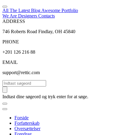
All The Latest
Blog
Awesome
Portfolio
We Are Designers
Contacts
ADDRESS
746 Roberts Road Findlay, OH 45840
PHONE
+201 126 216 88
EMAIL
support@rettic.com
Søg
Indtast dine søgeord og tryk enter for at søge.
Forside
Forfatterskab
Oversættelser
Foredrag