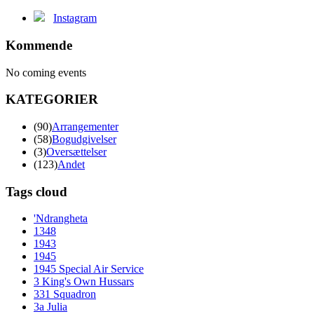
Instagram
Kommende
No coming events
KATEGORIER
(90)
Arrangementer
(58)
Bogudgivelser
(3)
Oversættelser
(123)
Andet
Tags cloud
'Ndrangheta
1348
1943
1945
1945 Special Air Service
3 King's Own Hussars
331 Squadron
3a Julia