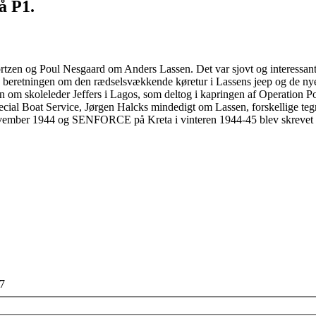
å P1.
tzen og Poul Nesgaard om Anders Lassen. Det var sjovt og interessant 
 beretningen om den rædselsvækkende køretur i Lassens jeep og de nye 
m skoleleder Jeffers i Lagos, som deltog i kapringen af Operation Pos
ecial Boat Service, Jørgen Halcks mindedigt om Lassen, forskellige teg
-november 1944 og SENFORCE på Kreta i vinteren 1944-45 blev skrevet 
17