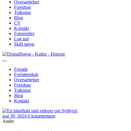
Oversættelser
Foredrag
Tolkning
Blog
CV
Kontakt
Fotografier
Log ind
Skift sprog
Gå
Sprog - Kultur - Historie
til
hovedindhold
Forside
Forfatterskab
Primær
Oversættelser
navigation
Foredrag
Tolkning
Blog
Kontakt
aug 30, 2024
0 kommentarer
Andet