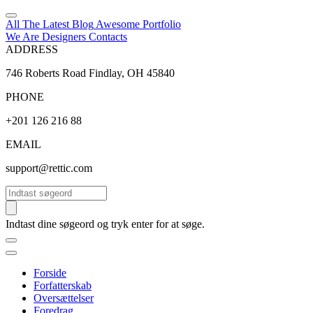
All The Latest
Blog
Awesome
Portfolio
We Are Designers
Contacts
ADDRESS
746 Roberts Road Findlay, OH 45840
PHONE
+201 126 216 88
EMAIL
support@rettic.com
Søg
Indtast dine søgeord og tryk enter for at søge.
Forside
Forfatterskab
Oversættelser
Foredrag