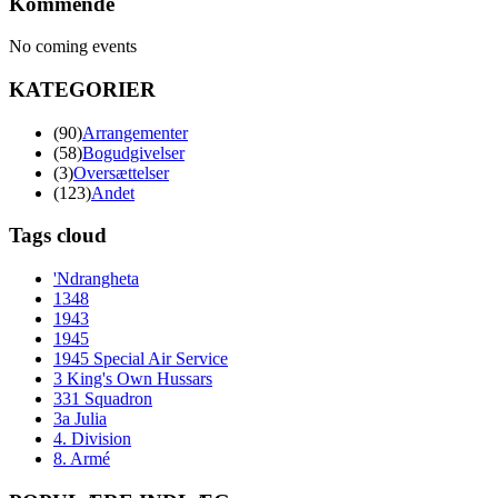
Kommende
No coming events
KATEGORIER
(90)
Arrangementer
(58)
Bogudgivelser
(3)
Oversættelser
(123)
Andet
Tags cloud
'Ndrangheta
1348
1943
1945
1945 Special Air Service
3 King's Own Hussars
331 Squadron
3a Julia
4. Division
8. Armé