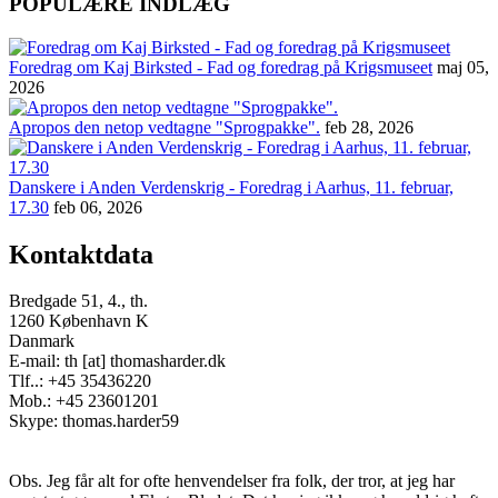
POPULÆRE INDLÆG
Foredrag om Kaj Birksted - Fad og foredrag på Krigsmuseet
maj 05,
2026
Apropos den netop vedtagne "Sprogpakke".
feb 28, 2026
Danskere i Anden Verdenskrig - Foredrag i Aarhus, 11. februar,
17.30
feb 06, 2026
Kontaktdata
Bredgade 51, 4., th.
1260 København K
Danmark
E-mail: th [at] thomasharder.dk
Tlf..: +45 35436220
Mob.: +45 23601201
Skype: thomas.harder59
Obs. Jeg får alt for ofte henvendelser fra folk, der tror, at jeg har