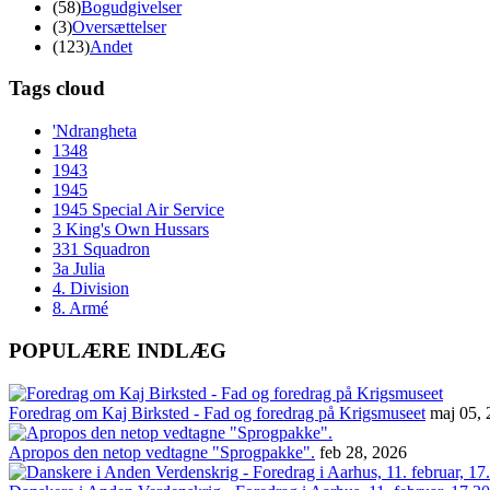
(58)
Bogudgivelser
(3)
Oversættelser
(123)
Andet
Tags cloud
'Ndrangheta
1348
1943
1945
1945 Special Air Service
3 King's Own Hussars
331 Squadron
3a Julia
4. Division
8. Armé
POPULÆRE INDLÆG
Foredrag om Kaj Birksted - Fad og foredrag på Krigsmuseet
maj 05,
Apropos den netop vedtagne "Sprogpakke".
feb 28, 2026