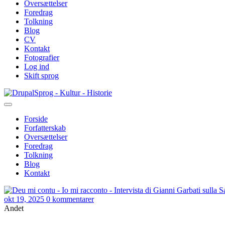
Oversættelser
Foredrag
Tolkning
Blog
CV
Kontakt
Fotografier
Log ind
Skift sprog
Gå
Sprog - Kultur - Historie
til
hovedindhold
Forside
Forfatterskab
Primær
Oversættelser
navigation
Foredrag
Tolkning
Blog
Kontakt
okt 19, 2025
0 kommentarer
Andet