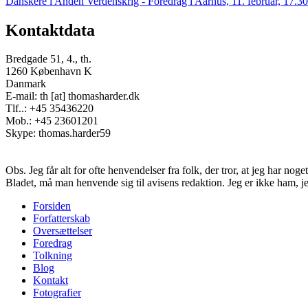
Danskere i Anden Verdenskrig - Foredrag i Aarhus, 11. februar, 17.30
Kontaktdata
Bredgade 51, 4., th.
1260 København K
Danmark
E-mail: th [at] thomasharder.dk
Tlf..: +45 35436220
Mob.: +45 23601201
Skype: thomas.harder59
Obs. Jeg får alt for ofte henvendelser fra folk, der tror, at jeg har n
Bladet, må man henvende sig til avisens redaktion. Jeg er ikke ham, j
Forsiden
Forfatterskab
Footer
Oversættelser
menu
Foredrag
Tolkning
Blog
Kontakt
Fotografier