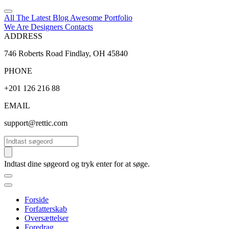
All The Latest
Blog
Awesome
Portfolio
We Are Designers
Contacts
ADDRESS
746 Roberts Road Findlay, OH 45840
PHONE
+201 126 216 88
EMAIL
support@rettic.com
Søg
Indtast dine søgeord og tryk enter for at søge.
Forside
Forfatterskab
Oversættelser
Foredrag