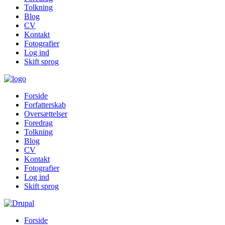
Tolkning
Blog
CV
Kontakt
Fotografier
Log ind
Skift sprog
Forside
Forfatterskab
Oversættelser
Foredrag
Tolkning
Blog
CV
Kontakt
Fotografier
Log ind
Skift sprog
Forside