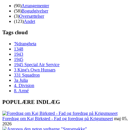
(90)
Arrangementer
(58)
Bogudgivelser
(3)
Oversættelser
(123)
Andet
Tags cloud
'Ndrangheta
1348
1943
1945
1945 Special Air Service
3 King's Own Hussars
331 Squadron
3a Julia
4. Division
8. Armé
POPULÆRE INDLÆG
Foredrag om Kaj Birksted - Fad og foredrag på Krigsmuseet
maj 05,
2026