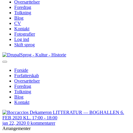
Oversættelser
Foredrag
Tolkning
Blog
CV
Kontakt
Fotografier
Log ind
Skift sprog
Gå
Sprog - Kultur - Historie
til
hovedindhold
Forside
Forfatterskab
Primær
Oversættelser
navigation
Foredrag
Tolkning
Blog
Kontakt
jan 22, 2020
0 kommentarer
Arrangementer