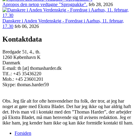
Apropos den netop vedtagne "Sprogpakke".
feb 28, 2026
Danskere i Anden Verdenskrig - Foredrag i Aarhus, 11. februar,
17.30
feb 06, 2026
Kontaktdata
Bredgade 51, 4., th.
1260 København K
Danmark
E-mail: th [at] thomasharder.dk
Tlf..: +45 35436220
Mob.: +45 23601201
Skype: thomas.harder59
Obs. Jeg får alt for ofte henvendelser fra folk, der tror, at jeg har
noget at gøre med Ekstra Bladet. Det har jeg ikke og har aldrig haft
det. Hvis man vil i kontakt med den ”Thomas Harder”, der arbejder
på Ekstra Bladet, må man henvende sig til avisens redaktion. Jeg er
ikke ham, jeg kender ham ikke og kan ikke formidle kontakt til ham.
Forsiden