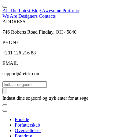
All The Latest
Blog
Awesome
Portfolio
We Are Designers
Contacts
ADDRESS
746 Roberts Road Findlay, OH 45840
PHONE
+201 126 216 88
EMAIL
support@rettic.com
Søg
Indtast dine søgeord og tryk enter for at søge.
Forside
Forfatterskab
Oversættelser
Foredrag