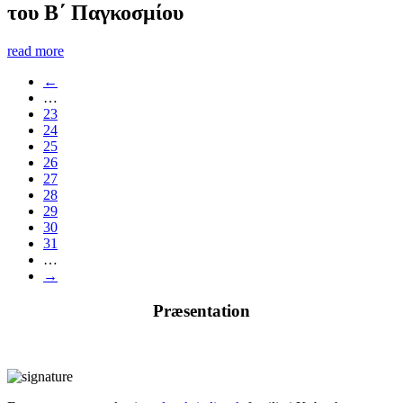
του Β΄ Παγκοσμίου
read more
←
…
23
24
25
26
27
28
29
30
31
…
→
Præsentation