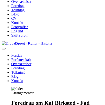
Oversættelser
Foredrag
Tolkning
Blog
CV
Kontakt
Fotografier
Log ind
Skift sprog
Gå
Sprog - Kultur - Historie
til
hovedindhold
Forside
Forfatterskab
Primær
Oversættelser
navigation
Foredrag
Tolkning
Blog
Kontakt
Arrangementer
Foredrag om Kaj Birksted - Fad