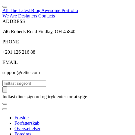
All The Latest
Blog
Awesome
Portfolio
We Are Designers
Contacts
ADDRESS
746 Roberts Road Findlay, OH 45840
PHONE
+201 126 216 88
EMAIL
support@rettic.com
Søg
Indtast dine søgeord og tryk enter for at søge.
Forside
Forfatterskab
Oversættelser
Foredrag