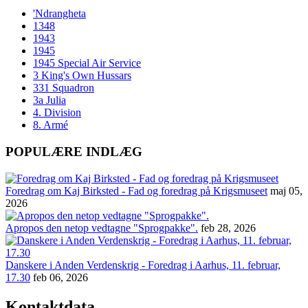
'Ndrangheta
1348
1943
1945
1945 Special Air Service
3 King's Own Hussars
331 Squadron
3a Julia
4. Division
8. Armé
POPULÆRE INDLÆG
Foredrag om Kaj Birksted - Fad og foredrag på Krigsmuseet
maj 05,
2026
Apropos den netop vedtagne "Sprogpakke".
feb 28, 2026
Danskere i Anden Verdenskrig - Foredrag i Aarhus, 11. februar,
17.30
feb 06, 2026
Kontaktdata