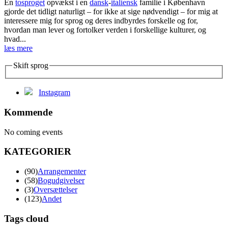
En
tosproget
opvækst i en
dansk
-
italiensk
familie i København
gjorde det tidligt naturligt – for ikke at sige nødvendigt – for mig at
interessere mig for sprog og deres indbyrdes forskelle og for,
hvordan man lever og fortolker verden i forskellige kulturer, og
hvad...
læs mere
Skift sprog
Instagram
Kommende
No coming events
KATEGORIER
(90)
Arrangementer
(58)
Bogudgivelser
(3)
Oversættelser
(123)
Andet
Tags cloud