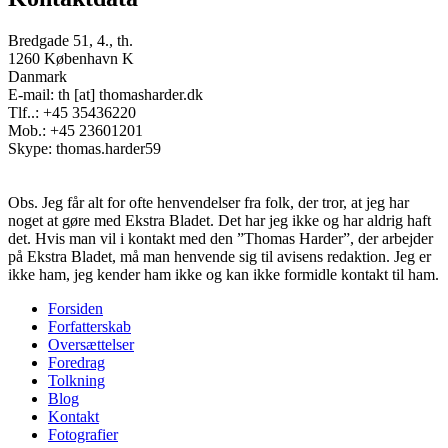
Bredgade 51, 4., th.
1260 København K
Danmark
E-mail: th [at] thomasharder.dk
Tlf..: +45 35436220
Mob.: +45 23601201
Skype: thomas.harder59
Obs. Jeg får alt for ofte henvendelser fra folk, der tror, at jeg har
noget at gøre med Ekstra Bladet. Det har jeg ikke og har aldrig haft
det. Hvis man vil i kontakt med den ”Thomas Harder”, der arbejder
på Ekstra Bladet, må man henvende sig til avisens redaktion. Jeg er
ikke ham, jeg kender ham ikke og kan ikke formidle kontakt til ham.
Forsiden
Forfatterskab
Footer
Oversættelser
menu
Foredrag
Tolkning
Blog
Kontakt
Fotografier