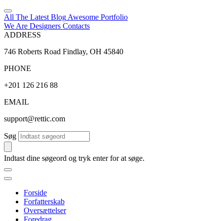
All The Latest
Blog
Awesome
Portfolio
We Are Designers
Contacts
ADDRESS
746 Roberts Road Findlay, OH 45840
PHONE
+201 126 216 88
EMAIL
support@rettic.com
Søg
Indtast dine søgeord og tryk enter for at søge.
Forside
Forfatterskab
Oversættelser
Foredrag