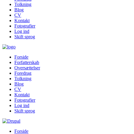
Tolkning
Blog
CV
Kontakt
Fotografier
Log ind
Skift sprog
Forside
Forfatterskab
Oversættelser
Foredrag
Tolkning
Blog
CV
Kontakt
Fotografier
Log ind
Skift sprog
Forside