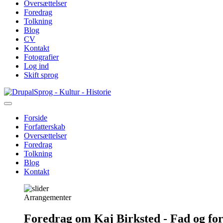
Oversættelser
Foredrag
Tolkning
Blog
CV
Kontakt
Fotografier
Log ind
Skift sprog
Gå
Sprog - Kultur - Historie
til
hovedindhold
Forside
Forfatterskab
Primær
Oversættelser
navigation
Foredrag
Tolkning
Blog
Kontakt
Arrangementer
Foredrag om Kaj Birksted - Fad og fo