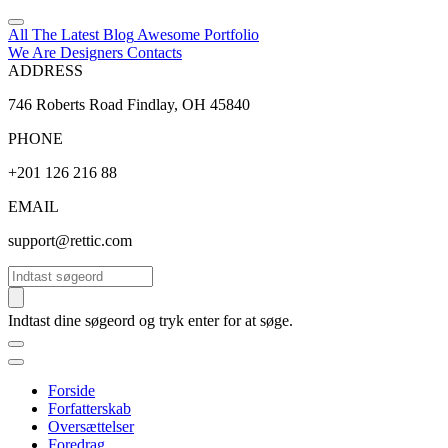
All The Latest
Blog
Awesome
Portfolio
We Are Designers
Contacts
ADDRESS
746 Roberts Road Findlay, OH 45840
PHONE
+201 126 216 88
EMAIL
support@rettic.com
Søg
Indtast dine søgeord og tryk enter for at søge.
Forside
Forfatterskab
Oversættelser
Foredrag