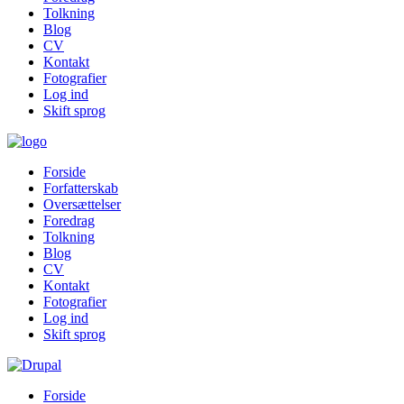
Tolkning
Blog
CV
Kontakt
Fotografier
Log ind
Skift sprog
Forside
Forfatterskab
Oversættelser
Foredrag
Tolkning
Blog
CV
Kontakt
Fotografier
Log ind
Skift sprog
Forside