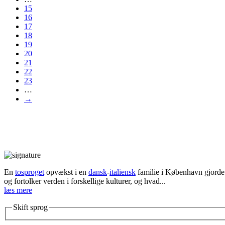
15
16
17
18
19
20
21
22
23
…
→
En
tosproget
opvækst i en
dansk
-
italiensk
familie i København gjorde d
og fortolker verden i forskellige kulturer, og hvad...
læs mere
Skift sprog