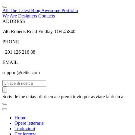
All The Latest
Blog
Awesome
Portfolio
We Are Designers
Contacts
ADDRESS
746 Roberts Road Findlay, OH 45840
PHONE
+201 126 216 88
EMAIL
support@rettic.com
Cerca
Scrivi le tue chiavi di ricerca e premi invio per avviare la ricerca.
Home
Opere letterarie
Traduzioni
Conferenze