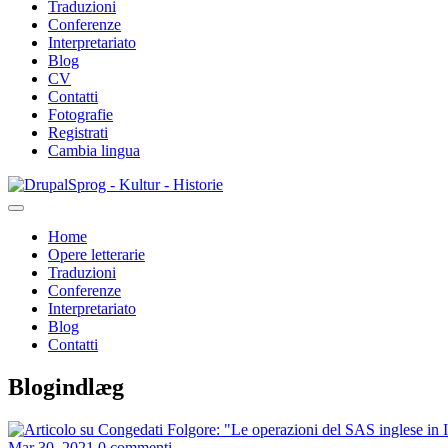
Traduzioni
Conferenze
Interpretariato
Blog
CV
Contatti
Fotografie
Registrati
Cambia lingua
Salta
Sprog - Kultur - Historie
al
contenuto
Home
principale
Opere letterarie
Primær
Traduzioni
navigation
Conferenze
Interpretariato
Blog
Contatti
Blogindlæg
Mar 30, 2021
0 commenti