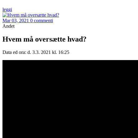
leggi
Mar 03, 2021
0 commenti
Andet
Hvem må oversætte hvad?
Data ed ora: d. 3.3. 2021 kl. 16:25