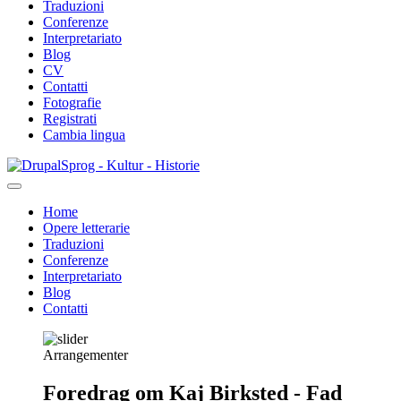
Traduzioni
Conferenze
Interpretariato
Blog
CV
Contatti
Fotografie
Registrati
Cambia lingua
Salta
Sprog - Kultur - Historie
al
contenuto
Home
principale
Opere letterarie
Primær
Traduzioni
navigation
Conferenze
Interpretariato
Blog
Contatti
Arrangementer
Foredrag om Kaj Birksted - Fad