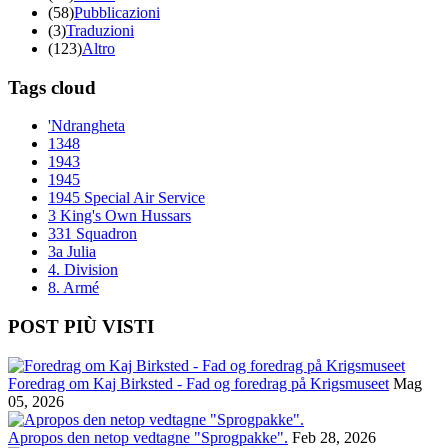
(58)
Pubblicazioni
(3)
Traduzioni
(123)
Altro
Tags cloud
'Ndrangheta
1348
1943
1945
1945 Special Air Service
3 King's Own Hussars
331 Squadron
3a Julia
4. Division
8. Armé
POST PIÙ VISTI
Foredrag om Kaj Birksted - Fad og foredrag på Krigsmuseet
Mag
05, 2026
Apropos den netop vedtagne "Sprogpakke".
Feb 28, 2026