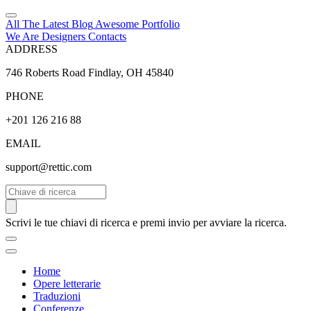
All The Latest
Blog
Awesome
Portfolio
We Are Designers
Contacts
ADDRESS
746 Roberts Road Findlay, OH 45840
PHONE
+201 126 216 88
EMAIL
support@rettic.com
Cerca
Scrivi le tue chiavi di ricerca e premi invio per avviare la ricerca.
Home
Opere letterarie
Traduzioni
Conferenze