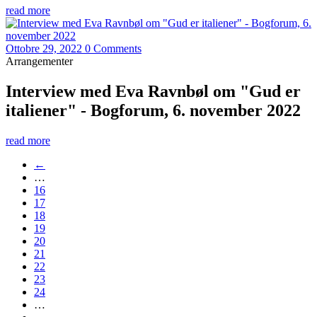
read more
Ottobre 29, 2022
0 Comments
Arrangementer
Interview med Eva Ravnbøl om "Gud er
italiener" - Bogforum, 6. november 2022
read more
←
…
16
17
18
19
20
21
22
23
24
…