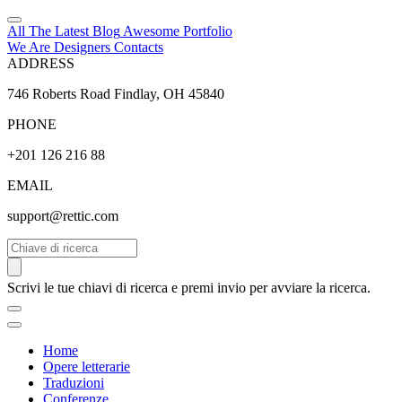
All The Latest
Blog
Awesome
Portfolio
We Are Designers
Contacts
ADDRESS
746 Roberts Road Findlay, OH 45840
PHONE
+201 126 216 88
EMAIL
support@rettic.com
Cerca
Scrivi le tue chiavi di ricerca e premi invio per avviare la ricerca.
Home
Opere letterarie
Traduzioni
Conferenze