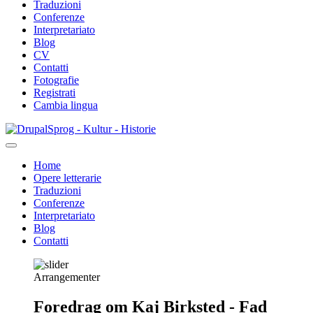
Traduzioni
Conferenze
Interpretariato
Blog
CV
Contatti
Fotografie
Registrati
Cambia lingua
Salta
Sprog - Kultur - Historie
al
contenuto
Home
principale
Opere letterarie
Primær
Traduzioni
navigation
Conferenze
Interpretariato
Blog
Contatti
Arrangementer
Foredrag om Kaj Birksted - Fad