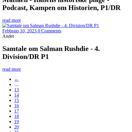
Podcast, Kampen om Historien, P1/DR
read more
Febbraio 10, 2023
0 Comments
Andet
Samtale om Salman Rushdie - 4.
Division/DR P1
read more
←
…
13
14
15
16
17
18
19
20