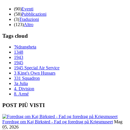
(90)
Eventi
(58)
Pubblicazioni
(3)
Traduzioni
(123)
Altro
Tags cloud
'Ndrangheta
1348
1943
1945
1945 Special Air Service
3 King's Own Hussars
331 Squadron
3a Julia
4. Division
8. Armé
POST PIÙ VISTI
Foredrag om Kaj Birksted - Fad og foredrag på Krigsmuseet
Mag
05, 2026