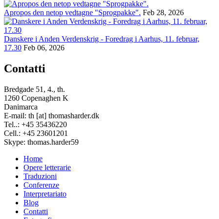
Apropos den netop vedtagne "Sprogpakke".
Feb 28, 2026
Danskere i Anden Verdenskrig - Foredrag i Aarhus, 11. februar,
17.30
Feb 06, 2026
Contatti
Bredgade 51, 4., th.
1260 Copenaghen K
Danimarca
E-mail: th [at] thomasharder.dk
Tel..: +45 35436220
Cell.: +45 23601201
Skype: thomas.harder59
Home
Opere letterarie
Footer
Traduzioni
menu
Conferenze
Interpretariato
Blog
Contatti