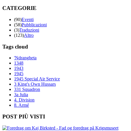
CATEGORIE
(90)
Eventi
(58)
Pubblicazioni
(3)
Traduzioni
(123)
Altro
Tags cloud
'Ndrangheta
1348
1943
1945
1945 Special Air Service
3 King's Own Hussars
331 Squadron
3a Julia
4. Division
8. Armé
POST PIÙ VISTI