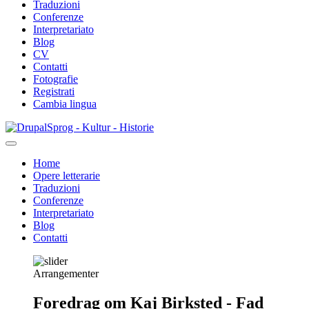
Traduzioni
Conferenze
Interpretariato
Blog
CV
Contatti
Fotografie
Registrati
Cambia lingua
Salta
Sprog - Kultur - Historie
al
contenuto
Home
principale
Opere letterarie
Primær
Traduzioni
navigation
Conferenze
Interpretariato
Blog
Contatti
Arrangementer
Foredrag om Kaj Birksted - Fad