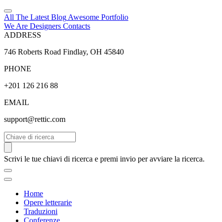
All The Latest
Blog
Awesome
Portfolio
We Are Designers
Contacts
ADDRESS
746 Roberts Road Findlay, OH 45840
PHONE
+201 126 216 88
EMAIL
support@rettic.com
Cerca
Scrivi le tue chiavi di ricerca e premi invio per avviare la ricerca.
Home
Opere letterarie
Traduzioni
Conferenze