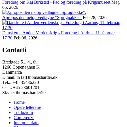
Foredrag om Kaj Birksted - Fad og foredrag på Krigsmuseet
Mag
05, 2026
Apropos den netop vedtagne "Sprogpakke".
Feb 28, 2026
Danskere i Anden Verdenskrig - Foredrag i Aarhus, 11. februar,
17.30
Feb 06, 2026
Contatti
Bredgade 51, 4., th.
1260 Copenaghen K
Danimarca
E-mail: th [at] thomasharder.dk
Tel..: +45 35436220
Cell.: +45 23601201
Skype: thomas.harder59
Home
Opere letterarie
Footer
Traduzioni
menu
Conferenze
Interpretariato