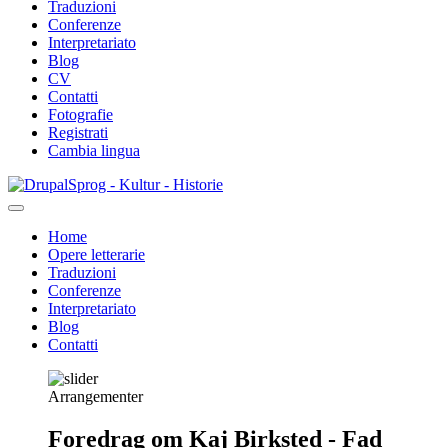
Traduzioni
Conferenze
Interpretariato
Blog
CV
Contatti
Fotografie
Registrati
Cambia lingua
Salta
Sprog - Kultur - Historie
al
contenuto
Home
principale
Opere letterarie
Primær
Traduzioni
navigation
Conferenze
Interpretariato
Blog
Contatti
Arrangementer
Foredrag om Kaj Birksted - Fad