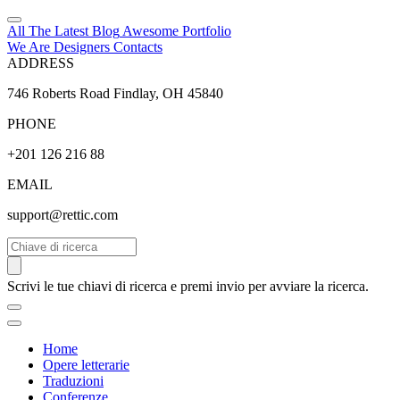
All The Latest
Blog
Awesome
Portfolio
We Are Designers
Contacts
ADDRESS
746 Roberts Road Findlay, OH 45840
PHONE
+201 126 216 88
EMAIL
support@rettic.com
Cerca
Scrivi le tue chiavi di ricerca e premi invio per avviare la ricerca.
Home
Opere letterarie
Traduzioni
Conferenze