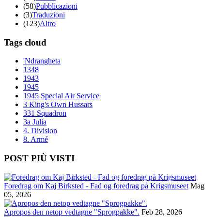
(58)
Pubblicazioni
(3)
Traduzioni
(123)
Altro
Tags cloud
'Ndrangheta
1348
1943
1945
1945 Special Air Service
3 King's Own Hussars
331 Squadron
3a Julia
4. Division
8. Armé
POST PIÙ VISTI
Foredrag om Kaj Birksted - Fad og foredrag på Krigsmuseet
Mag
05, 2026
Apropos den netop vedtagne "Sprogpakke".
Feb 28, 2026