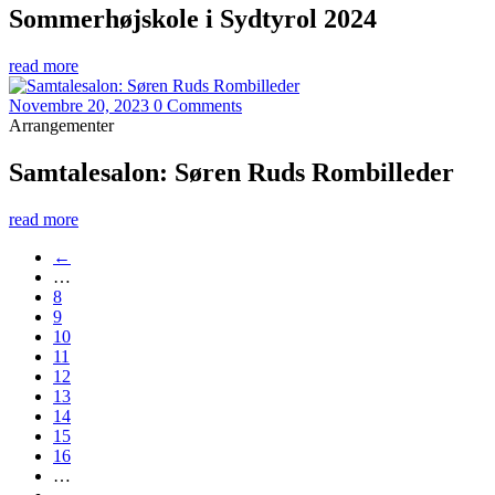
Sommerhøjskole i Sydtyrol 2024
read more
Novembre 20, 2023
0 Comments
Arrangementer
Samtalesalon: Søren Ruds Rombilleder
read more
←
…
8
9
10
11
12
13
14
15
16
…