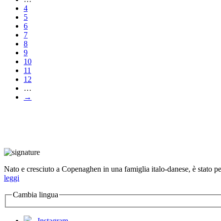
4
5
6
7
8
9
10
11
12
…
→
Nato e cresciuto a Copenaghen in una famiglia italo-danese, è stato per 
leggi
Cambia lingua
Instagram