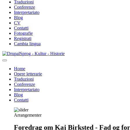
Traduzioni
Conferenze
Interpretariato
Blog
CV
Contatti
Fotografie
Registrati
Cambia lingua
Salta
Sprog - Kultur - Historie
al
contenuto
Home
principale
Opere letterarie
Primær
Traduzioni
navigation
Conferenze
Interpretariato
Blog
Contatti
Arrangementer
Foredrag om Kaj Birksted - Fad og fo