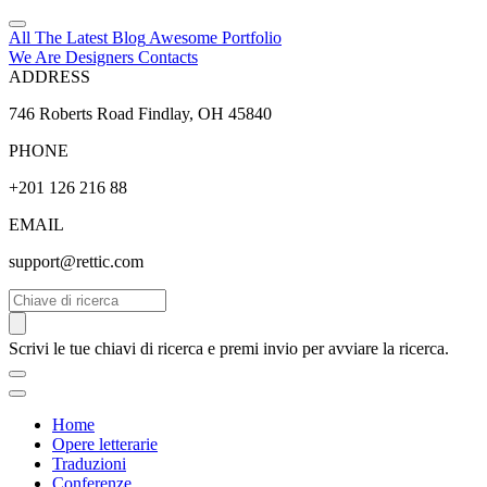
All The Latest
Blog
Awesome
Portfolio
We Are Designers
Contacts
ADDRESS
746 Roberts Road Findlay, OH 45840
PHONE
+201 126 216 88
EMAIL
support@rettic.com
Cerca
Scrivi le tue chiavi di ricerca e premi invio per avviare la ricerca.
Home
Opere letterarie
Traduzioni
Conferenze