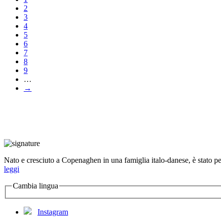
2
3
4
5
6
7
8
9
…
→
Nato e cresciuto a Copenaghen in una famiglia italo-danese, è stato per 
leggi
Cambia lingua
Instagram