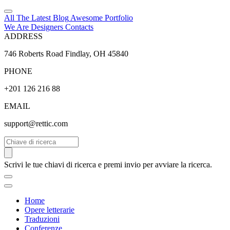
All The Latest
Blog
Awesome
Portfolio
We Are Designers
Contacts
ADDRESS
746 Roberts Road Findlay, OH 45840
PHONE
+201 126 216 88
EMAIL
support@rettic.com
Cerca
Scrivi le tue chiavi di ricerca e premi invio per avviare la ricerca.
Home
Opere letterarie
Traduzioni
Conferenze