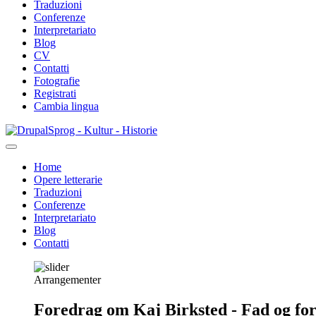
Traduzioni
Conferenze
Interpretariato
Blog
CV
Contatti
Fotografie
Registrati
Cambia lingua
Salta
Sprog - Kultur - Historie
al
contenuto
Home
principale
Opere letterarie
Primær
Traduzioni
navigation
Conferenze
Interpretariato
Blog
Contatti
Arrangementer
Foredrag om Kaj Birksted - Fad og fo