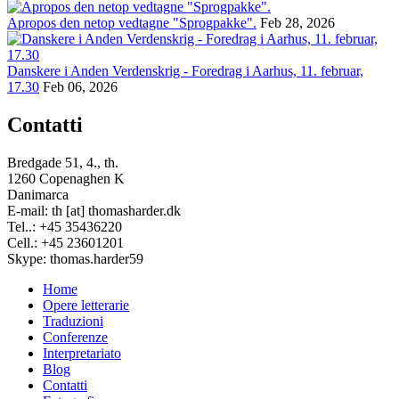
Apropos den netop vedtagne "Sprogpakke".
Feb 28, 2026
Danskere i Anden Verdenskrig - Foredrag i Aarhus, 11. februar,
17.30
Feb 06, 2026
Contatti
Bredgade 51, 4., th.
1260 Copenaghen K
Danimarca
E-mail: th [at] thomasharder.dk
Tel..: +45 35436220
Cell.: +45 23601201
Skype: thomas.harder59
Home
Opere letterarie
Footer
Traduzioni
menu
Conferenze
Interpretariato
Blog
Contatti