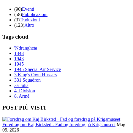
(90)
Eventi
(58)
Pubblicazioni
(3)
Traduzioni
(123)
Altro
Tags cloud
'Ndrangheta
1348
1943
1945
1945 Special Air Service
3 King's Own Hussars
331 Squadron
3a Julia
4. Division
8. Armé
POST PIÙ VISTI
Foredrag om Kaj Birksted - Fad og foredrag på Krigsmuseet
Mag
05, 2026