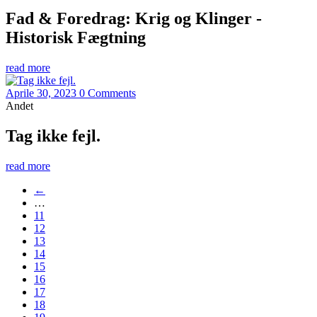
Fad & Foredrag: Krig og Klinger -
Historisk Fægtning
read more
Aprile 30, 2023
0 Comments
Andet
Tag ikke fejl.
read more
←
…
11
12
13
14
15
16
17
18