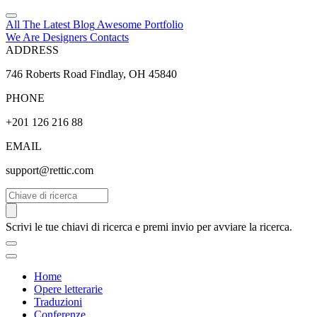
All The Latest
Blog
Awesome
Portfolio
We Are Designers
Contacts
ADDRESS
746 Roberts Road Findlay, OH 45840
PHONE
+201 126 216 88
EMAIL
support@rettic.com
Cerca
Scrivi le tue chiavi di ricerca e premi invio per avviare la ricerca.
Home
Opere letterarie
Traduzioni
Conferenze