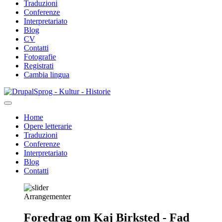
Traduzioni
Conferenze
Interpretariato
Blog
CV
Contatti
Fotografie
Registrati
Cambia lingua
Salta
Sprog - Kultur - Historie
al
contenuto
Home
principale
Opere letterarie
Primær
Traduzioni
navigation
Conferenze
Interpretariato
Blog
Contatti
Arrangementer
Foredrag om Kaj Birksted - Fad