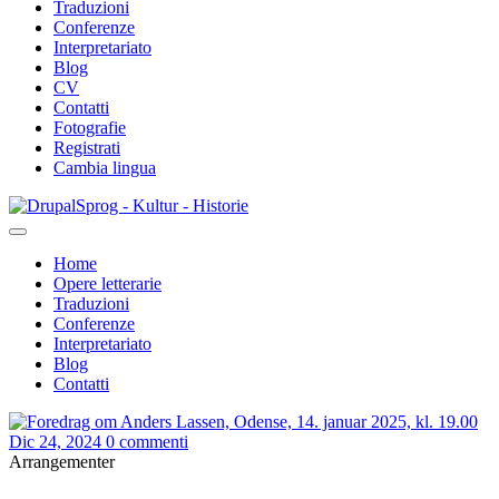
Traduzioni
Conferenze
Interpretariato
Blog
CV
Contatti
Fotografie
Registrati
Cambia lingua
Salta
Sprog - Kultur - Historie
al
contenuto
Home
principale
Opere letterarie
Primær
Traduzioni
navigation
Conferenze
Interpretariato
Blog
Contatti
Dic 24, 2024
0 commenti
Arrangementer