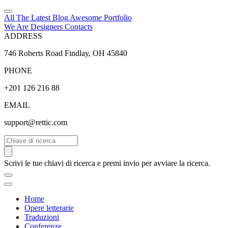
All The Latest
Blog
Awesome
Portfolio
We Are Designers
Contacts
ADDRESS
746 Roberts Road Findlay, OH 45840
PHONE
+201 126 216 88
EMAIL
support@rettic.com
Cerca
Scrivi le tue chiavi di ricerca e premi invio per avviare la ricerca.
Home
Opere letterarie
Traduzioni
Conferenze