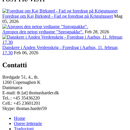
Foredrag om Kaj Birksted - Fad og foredrag på Krigsmuseet
Mag
05, 2026
Apropos den netop vedtagne "Sprogpakke".
Feb 28, 2026
Danskere i Anden Verdenskrig - Foredrag i Aarhus, 11. februar,
17.30
Feb 06, 2026
Contatti
Bredgade 51, 4., th.
1260 Copenaghen K
Danimarca
E-mail: th [at] thomasharder.dk
Tel..: +45 35436220
Cell.: +45 23601201
Skype: thomas.harder59
Home
Opere letterarie
Footer
Traduzioni