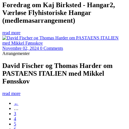
Foredrag om Kaj Birksted - Hangar2,
Værløse Flyhistoriske Hangar
(medlemasarrangement)
read more
Novembre 02, 2024
0 Comments
Arrangementer
David Fischer og Thomas Harder om
PASTAENS ITALIEN med Mikkel
Fønsskov
read more
←
…
3
4
5