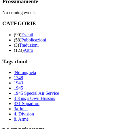
Prossimamente
No coming events
CATEGORIE
(90)
Eventi
(58)
Pubblicazioni
(3)
Traduzioni
(123)
Altro
Tags cloud
'Ndrangheta
1348
1943
1945
1945 Special Air Service
3 King's Own Hussars
331 Squadron
3a Julia
4. Division
8. Armé