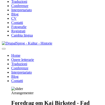
Traduzioni
Conferenze
Interpretariato
Blog
CV
Contatti
Fotografie
Registrati
Cambia lingua
Salta
Sprog - Kultur - Historie
al
contenuto
Home
principale
Opere letterarie
Primær
Traduzioni
navigation
Conferenze
Interpretariato
Blog
Contatti
Arrangementer
Foredrag om Kaj Birksted - Fad