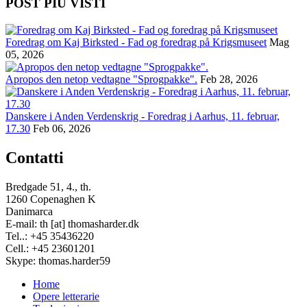
POST PIÙ VISTI
Foredrag om Kaj Birksted - Fad og foredrag på Krigsmuseet
Mag
05, 2026
Apropos den netop vedtagne "Sprogpakke".
Feb 28, 2026
Danskere i Anden Verdenskrig - Foredrag i Aarhus, 11. februar,
17.30
Feb 06, 2026
Contatti
Bredgade 51, 4., th.
1260 Copenaghen K
Danimarca
E-mail: th [at] thomasharder.dk
Tel..: +45 35436220
Cell.: +45 23601201
Skype: thomas.harder59
Home
Opere letterarie
Footer