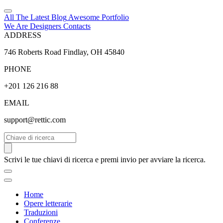
All The Latest
Blog
Awesome
Portfolio
We Are Designers
Contacts
ADDRESS
746 Roberts Road Findlay, OH 45840
PHONE
+201 126 216 88
EMAIL
support@rettic.com
Cerca
Scrivi le tue chiavi di ricerca e premi invio per avviare la ricerca.
Home
Opere letterarie
Traduzioni
Conferenze