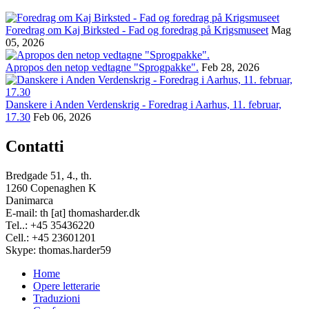
Foredrag om Kaj Birksted - Fad og foredrag på Krigsmuseet
Mag
05, 2026
Apropos den netop vedtagne "Sprogpakke".
Feb 28, 2026
Danskere i Anden Verdenskrig - Foredrag i Aarhus, 11. februar,
17.30
Feb 06, 2026
Contatti
Bredgade 51, 4., th.
1260 Copenaghen K
Danimarca
E-mail: th [at] thomasharder.dk
Tel..: +45 35436220
Cell.: +45 23601201
Skype: thomas.harder59
Home
Opere letterarie
Footer
Traduzioni
menu