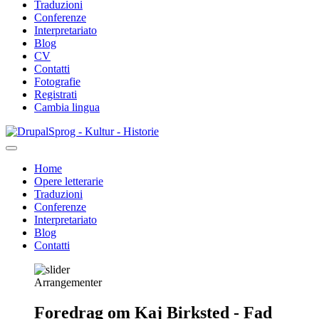
Traduzioni
Conferenze
Interpretariato
Blog
CV
Contatti
Fotografie
Registrati
Cambia lingua
Salta
Sprog - Kultur - Historie
al
contenuto
Home
principale
Opere letterarie
Primær
Traduzioni
navigation
Conferenze
Interpretariato
Blog
Contatti
Arrangementer
Foredrag om Kaj Birksted - Fad