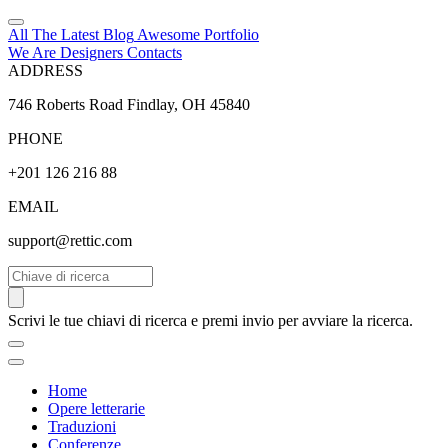
All The Latest
Blog
Awesome
Portfolio
We Are Designers
Contacts
ADDRESS
746 Roberts Road Findlay, OH 45840
PHONE
+201 126 216 88
EMAIL
support@rettic.com
Cerca
Scrivi le tue chiavi di ricerca e premi invio per avviare la ricerca.
Home
Opere letterarie
Traduzioni
Conferenze