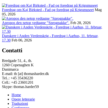
Foredrag om Kaj Birksted - Fad og foredrag på Krigsmuseet
Mag
05, 2026
Apropos den netop vedtagne "Sprogpakke".
Feb 28, 2026
Danskere i Anden Verdenskrig - Foredrag i Aarhus, 11. februar,
17.30
Feb 06, 2026
Contatti
Bredgade 51, 4., th.
1260 Copenaghen K
Danimarca
E-mail: th [at] thomasharder.dk
Tel..: +45 35436220
Cell.: +45 23601201
Skype: thomas.harder59
Home
Opere letterarie
Footer
Traduzioni
menu
Conferenze