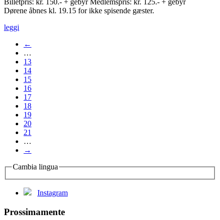
Billetpris: kr. 150.- + gebyr Medlemspris: kr. 125.- + gebyr
Dørene åbnes kl. 19.15 for ikke spisende gæster.
leggi
←
…
13
14
15
16
17
18
19
20
21
…
→
Cambia lingua
Instagram
Prossimamente