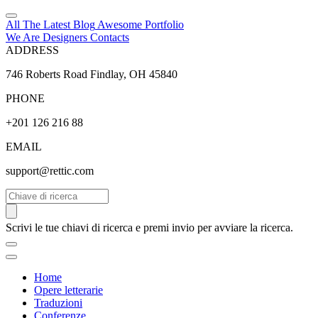
All The Latest
Blog
Awesome
Portfolio
We Are Designers
Contacts
ADDRESS
746 Roberts Road Findlay, OH 45840
PHONE
+201 126 216 88
EMAIL
support@rettic.com
Cerca
Scrivi le tue chiavi di ricerca e premi invio per avviare la ricerca.
Home
Opere letterarie
Traduzioni
Conferenze