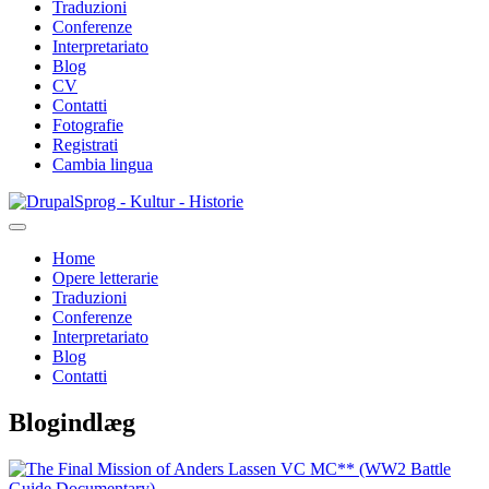
Traduzioni
Conferenze
Interpretariato
Blog
CV
Contatti
Fotografie
Registrati
Cambia lingua
Salta
Sprog - Kultur - Historie
al
contenuto
Home
principale
Opere letterarie
Primær
Traduzioni
navigation
Conferenze
Interpretariato
Blog
Contatti
Blogindlæg