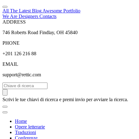
All The Latest
Blog
Awesome
Portfolio
We Are Designers
Contacts
ADDRESS
746 Roberts Road Findlay, OH 45840
PHONE
+201 126 216 88
EMAIL
support@rettic.com
Cerca
Scrivi le tue chiavi di ricerca e premi invio per avviare la ricerca.
Home
Opere letterarie
Traduzioni
Conferenze