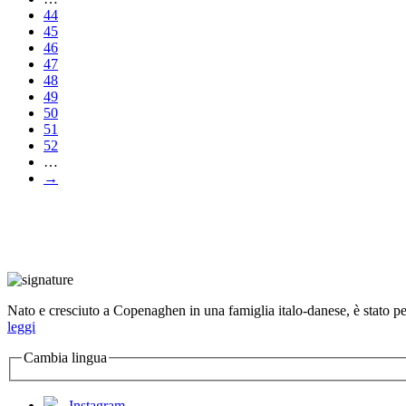
44
45
46
47
48
49
50
51
52
…
→
Nato e cresciuto a Copenaghen in una famiglia italo-danese, è stato per 
leggi
Cambia lingua
Instagram