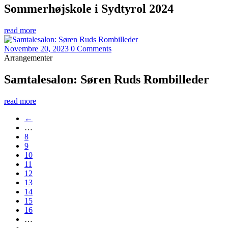
Sommerhøjskole i Sydtyrol 2024
read more
Novembre 20, 2023
0 Comments
Arrangementer
Samtalesalon: Søren Ruds Rombilleder
read more
←
…
8
9
10
11
12
13
14
15
16
…