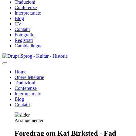
Traduzioni
Conferenze
Interpretariato
Blog
CV
Contatti
Fotografie
Registrati
Cambia lingua
Salta
Sprog - Kultur - Historie
al
contenuto
Home
principale
Opere letterarie
Primær
Traduzioni
navigation
Conferenze
Interpretariato
Blog
Contatti
Arrangementer
Foredrag om Kaj Birksted - Fad