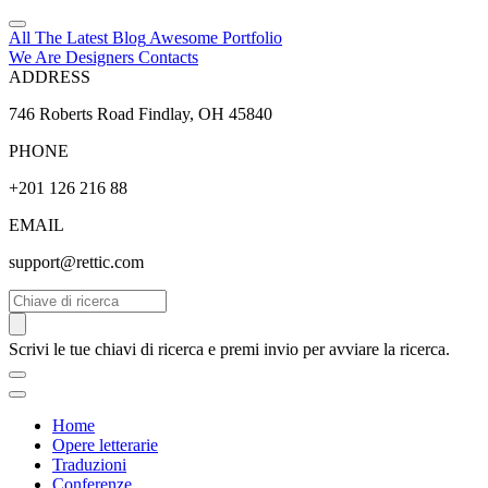
All The Latest
Blog
Awesome
Portfolio
We Are Designers
Contacts
ADDRESS
746 Roberts Road Findlay, OH 45840
PHONE
+201 126 216 88
EMAIL
support@rettic.com
Cerca
Scrivi le tue chiavi di ricerca e premi invio per avviare la ricerca.
Home
Opere letterarie
Traduzioni
Conferenze