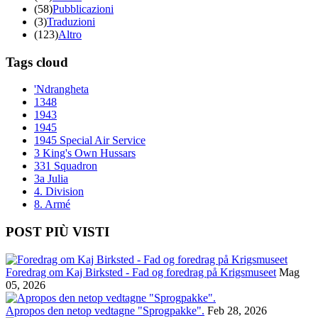
(58)
Pubblicazioni
(3)
Traduzioni
(123)
Altro
Tags cloud
'Ndrangheta
1348
1943
1945
1945 Special Air Service
3 King's Own Hussars
331 Squadron
3a Julia
4. Division
8. Armé
POST PIÙ VISTI
Foredrag om Kaj Birksted - Fad og foredrag på Krigsmuseet
Mag
05, 2026
Apropos den netop vedtagne "Sprogpakke".
Feb 28, 2026