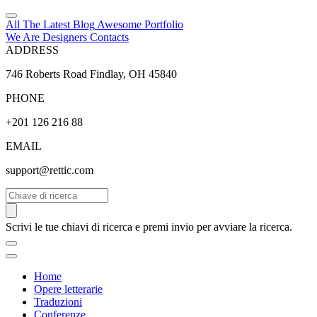
All The Latest
Blog
Awesome
Portfolio
We Are Designers
Contacts
ADDRESS
746 Roberts Road Findlay, OH 45840
PHONE
+201 126 216 88
EMAIL
support@rettic.com
Cerca
Scrivi le tue chiavi di ricerca e premi invio per avviare la ricerca.
Home
Opere letterarie
Traduzioni
Conferenze