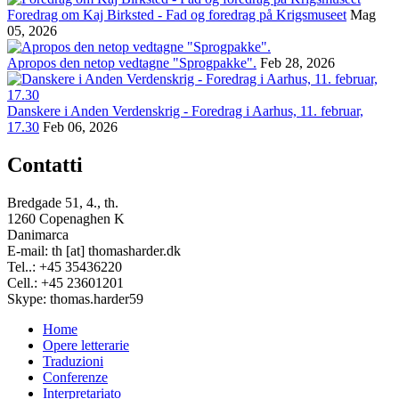
Foredrag om Kaj Birksted - Fad og foredrag på Krigsmuseet
Mag
05, 2026
Apropos den netop vedtagne "Sprogpakke".
Feb 28, 2026
Danskere i Anden Verdenskrig - Foredrag i Aarhus, 11. februar,
17.30
Feb 06, 2026
Contatti
Bredgade 51, 4., th.
1260 Copenaghen K
Danimarca
E-mail: th [at] thomasharder.dk
Tel..: +45 35436220
Cell.: +45 23601201
Skype: thomas.harder59
Home
Opere letterarie
Footer
Traduzioni
menu
Conferenze
Interpretariato