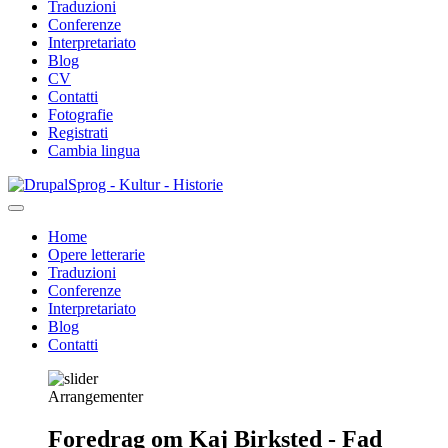
Traduzioni
Conferenze
Interpretariato
Blog
CV
Contatti
Fotografie
Registrati
Cambia lingua
Salta
Sprog - Kultur - Historie
al
contenuto
Home
principale
Opere letterarie
Primær
Traduzioni
navigation
Conferenze
Interpretariato
Blog
Contatti
Arrangementer
Foredrag om Kaj Birksted - Fad