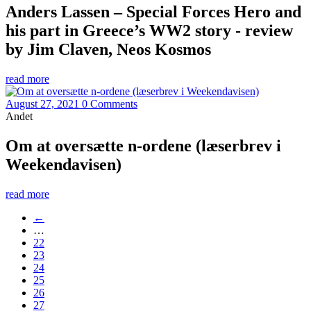
Anders Lassen – Special Forces Hero and
his part in Greece’s WW2 story - review
by Jim Claven, Neos Kosmos
read more
August 27, 2021
0 Comments
Andet
Om at oversætte n-ordene (læserbrev i
Weekendavisen)
read more
←
…
22
23
24
25
26
27